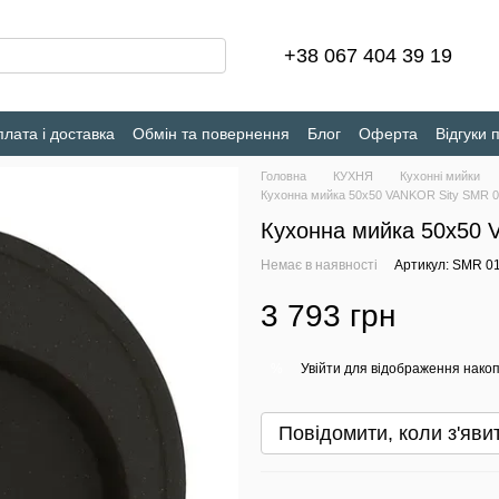
+38 067 404 39 19
лата і доставка
Обмін та повернення
Блог
Оферта
Відгуки 
Головна
КУХНЯ
Кухонні мийки
Кухонна мийка 50х50 VANKOR Sity SMR 01
Кухонна мийка 50х50 
Немає в наявності
Артикул: SMR 01
3 793 грн
Увійти
для відображення накоп
%
Повідомити, коли з'яви