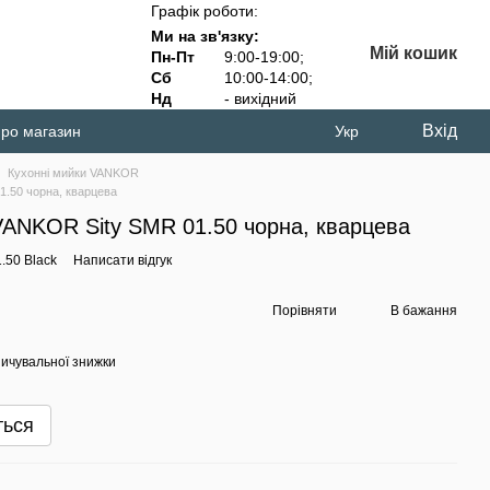
Графік роботи:
Ми на зв'язку:
Мій кошик
Пн-Пт
9:00-19:00;
Сб
10:00-14:00;
Нд
- вихідний
Вхід
про магазин
Укр
Кухонні мийки VANKOR
.50 чорна, кварцева
VANKOR Sity SMR 01.50 чорна, кварцева
.50 Black
Написати відгук
Порівняти
В бажання
ичувальної знижки
ться