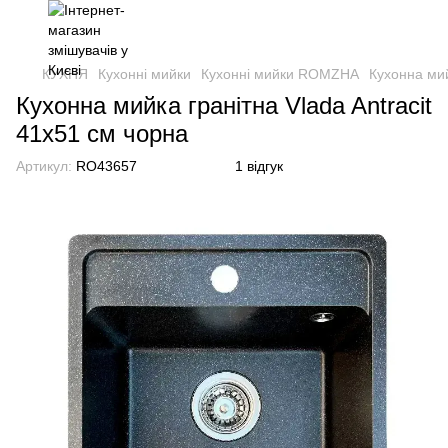
КУХНЯ
Кухонні мийки
Кухонні мийки ROMZHA
Кухонна мий
Кухонна мийка гранітна Vlada Antracit
41х51 см чорна
Артикул:
RO43657
1 відгук