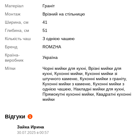
Матеріал
Граніт
Монтаж
Врізний на стільницю
Ширина, см
41
Глибина, см
51
Кількість чаш
З однією чашею
Бренд
ROMZHA
Країна-
Україна
виробник
Мітки
Чорні мийки для кухні
,
Врізні мийки для
кухні
,
Кухонні мийки
,
Кухонні мийки зі
штучного каменю
,
Кухонні мийки з граніту
,
Кухонні мийки з каменю
,
Кухонні мийки з
однією чашею
,
Накладні мийки для кухні
,
Прямокутні кухонні мийки
,
Квадратні кухонні
мийки
Відгуки
1
Зайка Ирина
30.07.2025 в 00:57