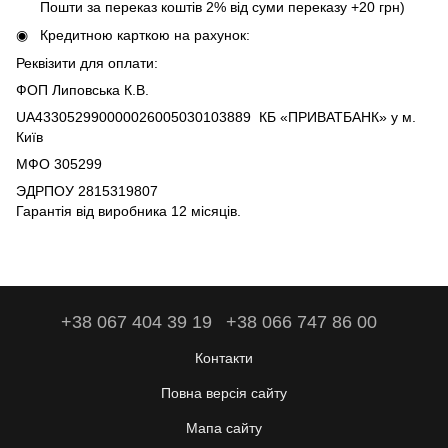
Пошти за переказ коштів 2% від суми переказу +20 грн)
Кредитною карткою на рахунок:
Реквізити для оплати:
ФОП Липовська К.В.
UA433052990000026005030103889 КБ «ПРИВАТБАНК» у м.
Київ
МФО 305299
ЭДРПОУ 2815319807
Гарантія від виробника 12 місяців.
+38 067 404 39 19
+38 066 747 86 00
Контакти
Повна версія сайту
Мапа сайту