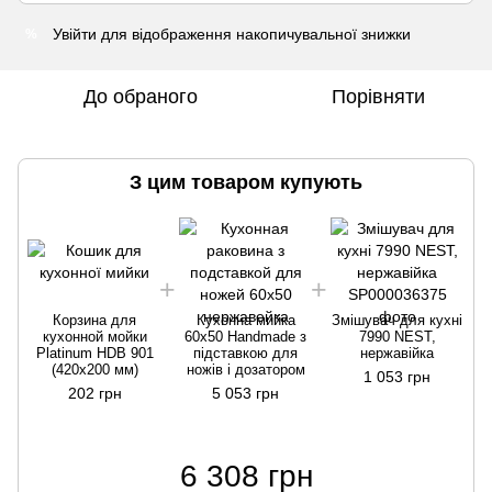
Увійти
для відображення накопичувальної знижки
%
До обраного
Порівняти
З цим товаром купують
Корзина для
Кухонна мийка
Змішувач для кухні
кухонной мойки
60х50 Handmade з
7990 NEST,
Platinum HDB 901
підставкою для
нержавійка
P
(420x200 мм)
ножів і дозатором
1 053 грн
202 грн
5 053 грн
6 308 грн