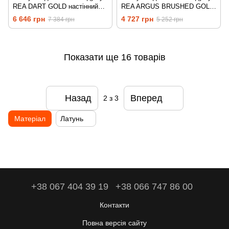
REA DART GOLD настінний
REA ARGUS BRUSHED GOLD
без виливу
настінний без виливу
6 646 грн
4 727 грн
7 384 грн
5 252 грн
Показати ще 16 товарів
Назад
Вперед
2
з 3
Матеріал
Латунь
+38 067 404 39 19
+38 066 747 86 00
Контакти
Повна версія сайту