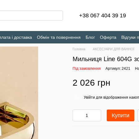
+38 067 404 39 19
лата і доставка
Обмін та повернення
Блог
Оферта
Відгуки 
Головна
АКСЕСУАРИ ДЛЯ ВАННОЇ
Мильниця Line 604G з
Під замовлення
Артикул: 2421
На
2 026 грн
Увійти
для відображення накоп
%
Купити