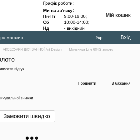
Графік роботи:
Ми на зв'язку:
Мій кошик
Пн-Пт
9:00-19:00;
Сб
10:00-14:00;
Нд
- вихідний
Вхід
про магазин
Укр
АКСЕСУАРИ ДЛЯ ВАННОЇ Art Design
Мильниця Line 604G золото
олото
писати відгук
Порівняти
В бажання
ичувальної знижки
Замовити швидко