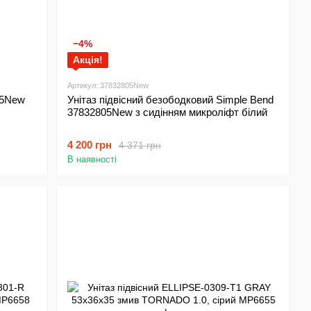
−4%
Акція!
Артикул: 37832805New
05New
Унітаз підвісний безободковий Simple Bend
37832805New з сидінням микроліфт білий
4 200 грн
4 371 грн
В наявності