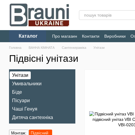
Перейти до основного контенту
Каталог
Про магазин
Контакти
Виробники
Оп
Конфіденційність
Головна
ВАННА КІМНАТА
Сантехкераміка
Унітази
Підвісні унітази
Унітази
Умивальники
Біде
Пісуари
Чаші Генуя
Дитяча сантехніка
Монтаж:
Підвісний