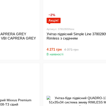
−2%
Акція!
Артикул: 37802805New
I CAPRERA GREY
Унітаз підвісний Simple Line 378028
аз VBI CAPRERA GREY
Rimless з сидінням
4 271 грн
4 371 грн
В наявності