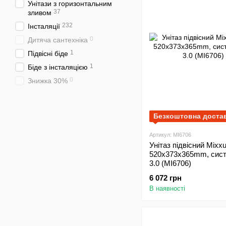
Унітази з горизонтальним
37
зливом
232
Інсталяції
0
Дитяча сантехніка
1
Підвісні біде
1
Біде з інсталяцією
0
Знижка 30%
Безкоштовна доста
Артикул: MI6706
Унітаз підвісний Mix
520x373x365mm, сис
3.0 (MI6706)
6 072 грн
В наявності