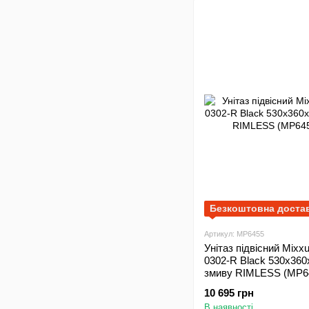
Безкоштовна доста
Артикул: MP6455
Унітаз підвісний Mix
0302-R Black 530x36
змиву RIMLESS (MP6
10 695 грн
В наявності