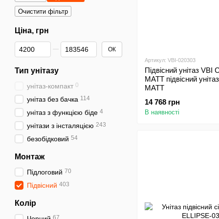
Очистити фільтр
Ціна, грн
Від Ціна, грн
До Ціна, грн
ОК
Артикул: VBI-020303
Підвісний унітаз VB
Тип унітазу
MATT підвісний уніт
0
унітаз-компакт
MATT
114
унітаз без бачка
14 768 грн
4
унітаз з функцією біде
В наявності
243
унітази з інсталяцією
54
безобідковий
Монтаж
70
Підлоговий
403
Підвісний
Колір
67
Чорний