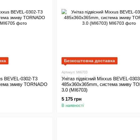
вка
Безкоштовна доставка
Артикул: MI6703
xus BEVEL-0302-T3
Унітаз підвісний Mixxus BEVEL-0303
тема змиву TORNADO
485x360x365mm, система змиву 
3.0 (MI6703)
5 175 грн
В наявності