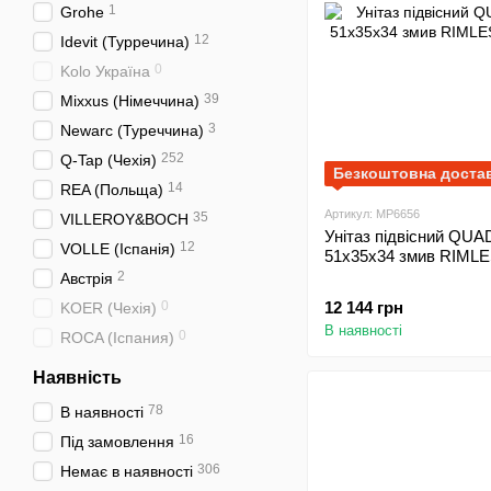
1
Grohe
12
Idevit (Турречина)
0
Kolo Україна
39
Mixxus (Німеччина)
3
Newarc (Туреччина)
252
Q-Tap (Чехія)
Безкоштовна доста
14
REA (Польща)
Артикул: MP6656
35
VILLEROY&BOCH
Унітаз підвісний QU
12
VOLLE (Іспанія)
51x35x34 змив RIMLE
2
Австрія
0
12 144 грн
KOER (Чехія)
В наявності
0
ROCA (Іспания)
Наявність
78
В наявності
16
Під замовлення
306
Немає в наявності