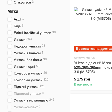
3
Очікується
Мітки
1
Акції
3
Біде
39
Елітні італійські унітази
353
Унітази
23
Недорогі унітази
Безкоштовна доста
1
Унітази з бачком
Артикул: MI6705
99
Унітази без бачка
Унітаз підвісний Mix
59
Унітази чорні
520x360x365mm, сис
3.0 (MI6705)
20
Кольорові унітази
5 175 грн
115
Консольні унітази
В наявності
121
Підвісні унітази
0
Підлогові унітази
247
Унітази з інсталяцією
0
Унітаз-компакт