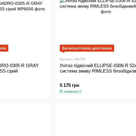
вка
Безкоштовна доставка
Артикул: MI6708
ADRO-0305-R GRAY
Унітаз підвісний ELLIPSE-0306-R 52x36x36,
SS сірий
система змиву RIMLESS безобідко
5 175 грн
В наявності