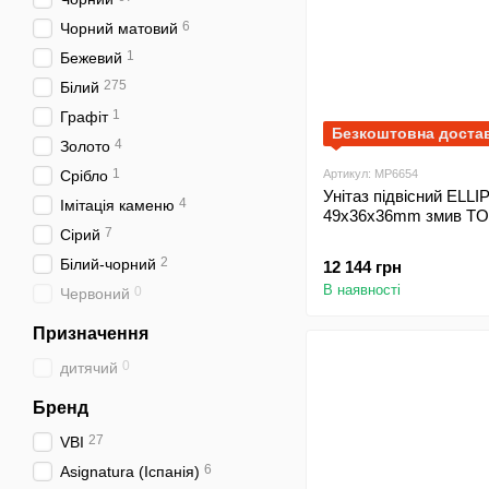
6
Чорний матовий
1
Бежевий
275
Білий
1
Графіт
Безкоштовна доста
4
Золото
1
Срібло
Артикул: MP6654
Унітаз підвісний ELL
4
Імітація каменю
49x36x36mm змив TO
7
Сірий
2
Білий-чорний
12 144 грн
В наявності
0
Червоний
Призначення
0
дитячий
Бренд
27
VBI
6
Asignatura (Іспанія)