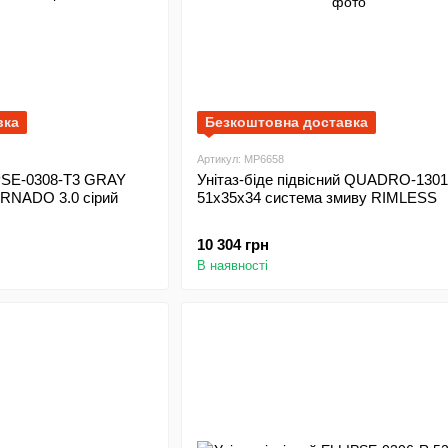
вка
Безкоштовна доставка
Артикул: MP6658
IPSE-0308-T3 GRAY
Унітаз-біде підвісний QUADRO-130
RNADO 3.0 сірий
51x35x34 система змиву RIMLESS
10 304 грн
В наявності