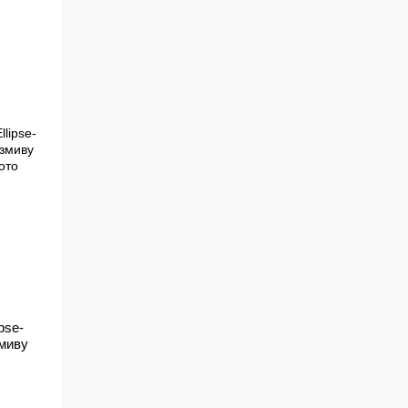
pse-
миву