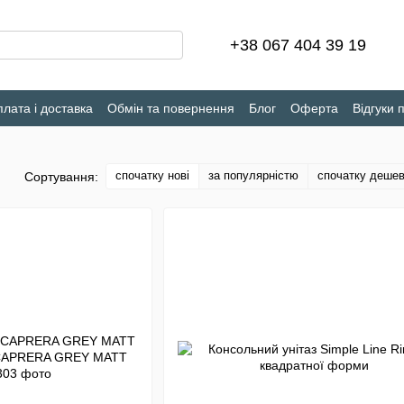
+38 067 404 39 19
лата і доставка
Обмін та повернення
Блог
Оферта
Відгуки 
спочатку нові
за популярністю
спочатку деше
Сортування: