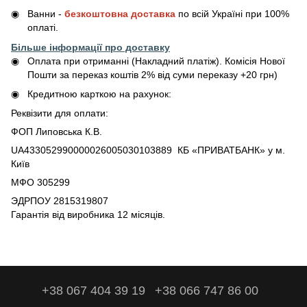
Ванни -
безкоштовна доставка
по всій Україні при 100%
оплаті.
Більше інформації про доставку
Оплата при отриманні (Накладний платіж). Комісія Нової
Пошти за переказ коштів 2% від суми переказу +20 грн)
Кредитною карткою на рахунок:
Реквізити для оплати:
ФОП Липовська К.В.
UA433052990000026005030103889 КБ «ПРИВАТБАНК» у м.
Київ
МФО 305299
ЭДРПОУ 2815319807
Гарантія від виробника 12 місяців.
+38 067 404 39 19
+38 066 747 86 00