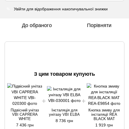
Увійти
для відображення накопичувальної знижки
%
До обраного
Порівняти
З цим товаром купують
Підвісний унітаз
Інсталяція для
Кнопка змиву для
VBI CAPRERA
унітазу VBI ELBA
інсталяції REA
WHITE
BLACK MAT
8 736 грн
7 436 грн
1 919 грн