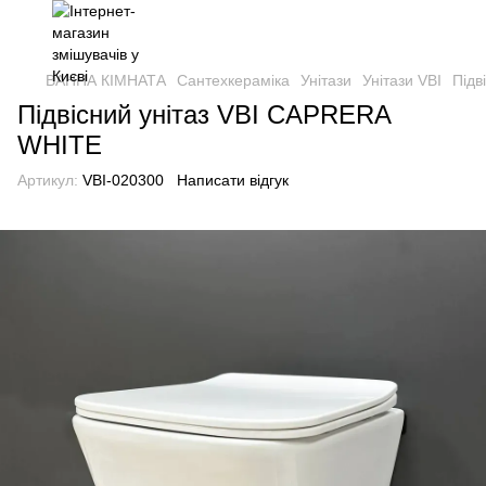
ВАННА КІМНАТА
Сантехкераміка
Унітази
Унітази VBI
Підв
Підвісний унітаз VBI CAPRERA
WHITE
Артикул:
VBI-020300
Написати відгук