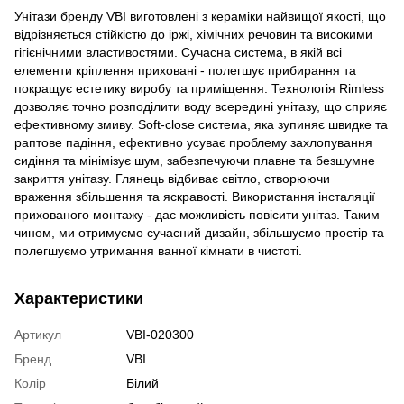
Унітази бренду VBI виготовлені з кераміки найвищої якості, що
відрізняється стійкістю до іржі, хімічних речовин та високими
гігієнічними властивостями. Сучасна система, в якій всі
елементи кріплення приховані - полегшує прибирання та
покращує естетику виробу та приміщення. Технологія Rimless
дозволяє точно розподілити воду всередині унітазу, що сприяє
ефективному змиву. Soft-close система, яка зупиняє швидке та
раптове падіння, ефективно усуває проблему захлопування
сидіння та мінімізує шум, забезпечуючи плавне та безшумне
закриття унітазу. Глянець відбиває світло, створюючи
враження збільшення та яскравості. Використання інсталяції
прихованого монтажу - дає можливість повісити унітаз. Таким
чином, ми отримуємо сучасний дизайн, збільшуємо простір та
полегшуємо утримання ванної кімнати в чистоті.
Характеристики
Артикул
VBI-020300
Бренд
VBI
Колір
Білий