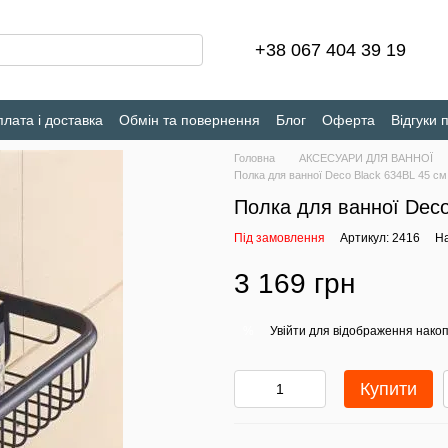
+38 067 404 39 19
лата і доставка
Обмін та повернення
Блог
Оферта
Відгуки 
Головна
АКСЕСУАРИ ДЛЯ ВАННОЇ
Полка для ванної Deco Black 634BL 45 см
Полка для ванної Deco
Під замовлення
Артикул: 2416
На
3 169 грн
Увійти
для відображення накоп
%
Купити