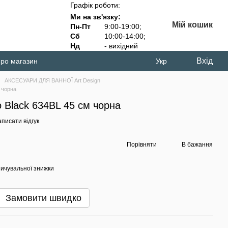
Графік роботи:
Ми на зв'язку:
Мій кошик
Пн-Пт
9:00-19:00;
Сб
10:00-14:00;
Нд
- вихідний
Вхід
про магазин
Укр
АКСЕСУАРИ ДЛЯ ВАННОЇ Art Design
 чорна
 Black 634BL 45 см чорна
писати відгук
Порівняти
В бажання
ичувальної знижки
Замовити швидко