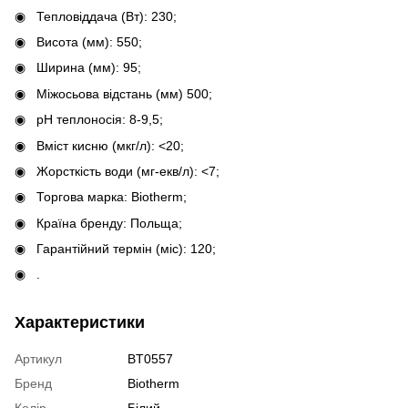
Тепловіддача (Вт): 230;
Висота (мм): 550;
Ширина (мм): 95;
Міжосьова відстань (мм) 500;
pH теплоносія: 8-9,5;
Вміст кисню (мкг/л): <20;
Жорсткість води (мг-екв/л): <7;
Торгова марка: Biotherm;
Країна бренду: Польща;
Гарантійний термін (міс): 120;
.
Характеристики
Артикул
BT0557
Бренд
Biotherm