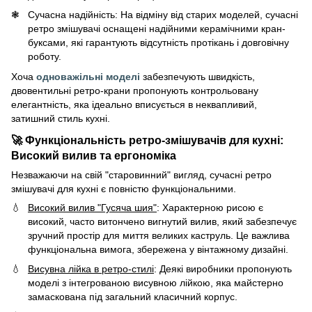
Сучасна надійність: На відміну від старих моделей, сучасні
ретро змішувачі оснащені надійними керамічними кран-
буксами, які гарантують відсутність протікань і довговічну
роботу.
Хоча
одноважільні моделі
забезпечують швидкість,
двовентильні ретро-крани пропонують контрольовану
елегантність, яка ідеально вписується в неквапливий,
затишний стиль кухні.
🚀 Функціональність ретро-змішувачів для кухні:
Високий вилив та ергономіка
Незважаючи на свій "старовинний" вигляд, сучасні ретро
змішувачі для кухні є повністю функціональними.
Високий вилив "Гусяча шия"
: Характерною рисою є
високий, часто витончено вигнутий вилив, який забезпечує
зручний простір для миття великих каструль. Це важлива
функціональна вимога, збережена у вінтажному дизайні.
Висувна лійка в ретро-стилі
: Деякі виробники пропонують
моделі з інтегрованою висувною лійкою, яка майстерно
замаскована під загальний класичний корпус.