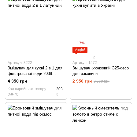
−17%
Акція!
2
Артикул: 3222
Артикул: 1572
Змішувач для кухні 2 в 1 для
Змішувач бронзовий G25-deco
фільтрованої води 2038
для раковини
бронза
4 350 грн
2 950 грн
3 569 грн
Код виробника товару
203
(MPN)
3