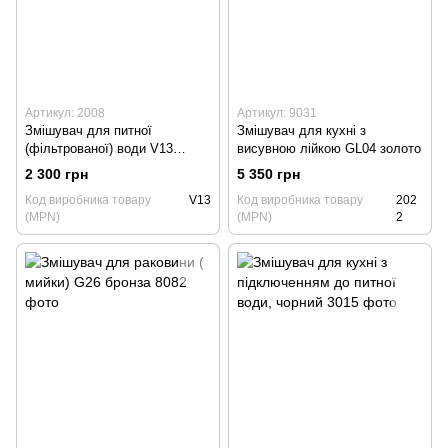
Артикул: 2008
Артикул: 9031
Змішувач для питної
Змішувач для кухні з
(фільтрованої) води V13
висувною лійкою GL04 золото
бронза
2 300 грн
5 350 грн
Код виробника товару
V13
Код виробника товару
202
(MPN)
(MPN)
2