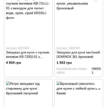
Артикул: KR3383
Артикул: HB0092
Змішувач для кухні з гнучким
Змішувач для кухні настінний
виливом KB-72002-01 з
DOMINOX 361 бронзовий
виходом для питної води,
4 934 грн
1 553 грн
хром, сірий
Код виробника товару
HB009
(MPN)
2