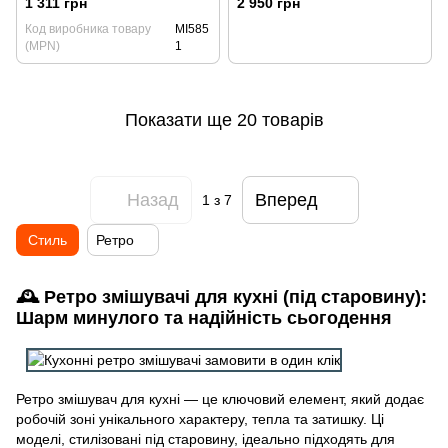
1 311 грн
2 950 грн
Код виробника товару
MI585
(MPN)
1
Показати ще 20 товарів
Назад
Вперед
1
з 7
Стиль
Ретро
🕰️ Ретро змішувачі для кухні (під старовину):
Шарм минулого та надійність сьогодення
Ретро змішувач для кухні — це ключовий елемент, який додає
робочій зоні унікального характеру, тепла та затишку. Ці
моделі, стилізовані під старовину, ідеально підходять для