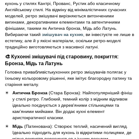
кухонь у стилях Кантрі, Прованс, Рустик або класичному
Англійському стилі. На відміну від мінімалістичних сучасних
моделей, ретро змішувачі вирізняються витонченими
вигинами, декоративними елементами та автентичними
фінішами, такими як Антична бронза, Мідь або Латунь.
Вибираючи такий
змішувач на кухню
, ви інвестуєте не лише в
естетику, але й у якісні матеріали, оскільки ретро-моделі
традиційно виготовляються з масивної латуні.
🎨 Кухонні змішувачі під старовину, покриття:
Бронза, Мідь та Латунь
Головна привабливістькухонних ретро змішувачів полягає у
їхньому кольоровому рішенні, яке імітує благородну патину та
старіння металу.
Антична Бронза
(Стара Бронза): Найпопулярніший фініш
у стилі ретро. Глибокий, темний колір з мідним відливом
ідеально поєднується з дерев'яними стільницями та
кам'яними мийками. Він додає кухні елемент
аристократичної класики.
Мідь
(Патинована): Створює теплий, насичений вигляд.
Ідеально підходить для кухонь із відкритими полицями, де
мідне покриття перегукується з іншим посудом.