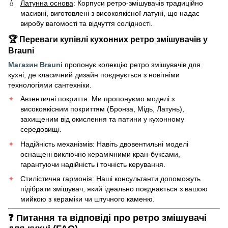
Латунна основа
: Корпуси ретро-змішувачів традиційно
масивні, виготовлені з високоякісної латуні, що надає
виробу вагомості та відчуття солідності.
🏆 Переваги купівлі кухонних ретро змішувачів у
Brauni
Магазин Brauni
пропонує колекцію ретро змішувачів для
кухні, де класичний дизайн поєднується з новітніми
технологіями сантехніки.
Автентичні покриття: Ми пропонуємо моделі з
високоякісним покриттям (Бронза, Мідь, Латунь),
захищеним від окислення та патини у кухонному
середовищі.
Надійність механізмів: Навіть двовентильні моделі
оснащені виключно керамічними кран-буксами,
гарантуючи надійність і точність керування.
Стилістична гармонія: Наші консультанти допоможуть
підібрати змішувач, який ідеально поєднається з вашою
мийкою з кераміки чи штучного каменю.
❓ Питання та відповіді про ретро змішувачі