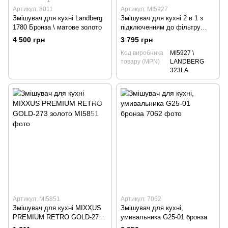
1
Артикул: 8011
Артикул: MI5927
Змішувач для кухні Landberg
Змішувач для кухні 2 в 1 з
1780 Бронза \ матове золото
підключенням до фільтру
PREMIUM BAROLO 021
4 500 грн
3 795 грн
чорний з гнучким виливом
Код виробника
MI5927 \
товару (MPN)
LANDBERG
323LA
Артикул: MI5851
Артикул: 7062
Змішувач для кухні MIXXUS
Змішувач для кухні,
PREMIUM RETRO GOLD-273
умивальника G25-01 бронза
золото