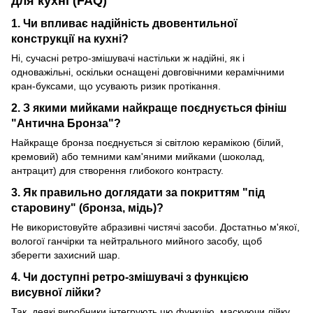
для кухні (FAQ)
1. Чи впливає надійність двовентильної
конструкції на кухні?
Ні, сучасні ретро-змішувачі настільки ж надійні, як і
одноважільні, оскільки оснащені довговічними керамічними
кран-буксами, що усувають ризик протікання.
2. З якими мийками найкраще поєднується фініш
"Антична Бронза"?
Найкраще бронза поєднується зі світлою керамікою (білий,
кремовий) або темними кам'яними мийками (шоколад,
антрацит) для створення глибокого контрасту.
3. Як правильно доглядати за покриттям "під
старовину" (бронза, мідь)?
Не використовуйте абразивні чистячі засоби. Достатньо м'якої,
вологої ганчірки та нейтрального мийного засобу, щоб
зберегти захисний шар.
4. Чи доступні ретро-змішувачі з функцією
висувної лійки?
Так, деякі виробники інтегрують цю функцію, маскуючи лійку