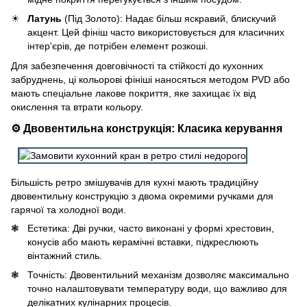
Латунь
(Під Золото): Надає більш яскравий, блискучий
акцент. Цей фініш часто використовується для класичних
інтер'єрів, де потрібен елемент розкоші.
Для забезпечення довговічності та стійкості до кухонних
забруднень, ці кольорові фініші наносяться методом PVD або
мають спеціальне лакове покриття, яке захищає їх від
окислення та втрати кольору.
⚙️ Двовентильна конструкція: Класика керування
Більшість ретро змішувачів для кухні мають традиційну
двовентильну конструкцію з двома окремими ручками для
гарячої та холодної води.
Естетика: Дві ручки, часто виконані у формі хрестовин,
конусів або мають керамічні вставки, підкреслюють
вінтажний стиль.
Точність: Двовентильний механізм дозволяє максимально
точно налаштовувати температуру води, що важливо для
делікатних кулінарних процесів.