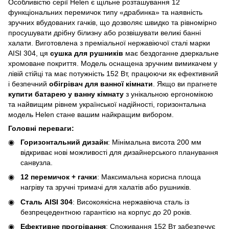
Особливістю серії Helen є щільне розташування 12
функціональних перемичок типу «драбинка» та наявність
зручних вбудованих гачків, що дозволяє швидко та рівномірно
просушувати дрібну білизну або розвішувати великі банні
халати. Виготовлена з преміальної нержавіючої сталі марки
AISI 304, ця
сушка для рушників
має бездоганне дзеркальне
хромоване покриття. Модель оснащена зручним вимикачем у
лівій стійці та має потужність 152 Вт, працюючи як ефективний
і безпечний
обігрівач для ванної кімнати
. Якщо ви прагнете
купити батарею у ванну кімнату
з унікальною ергономікою
та найвищим рівнем української надійності, горизонтальна
модель Helen стане вашим найкращим вибором.
Головні переваги:
Горизонтальний дизайн
: Мінімальна висота 200 мм
відкриває нові можливості для дизайнерського планування
санвузла.
12 перемичок + гачки
: Максимальна корисна площа
нагріву та зручні тримачі для халатів або рушників.
Сталь AISI 304
: Високоякісна нержавіюча сталь із
безпрецедентною гарантією на корпус до 20 років.
Ефективне прогрівання
: Споживання 152 Вт забезпечує