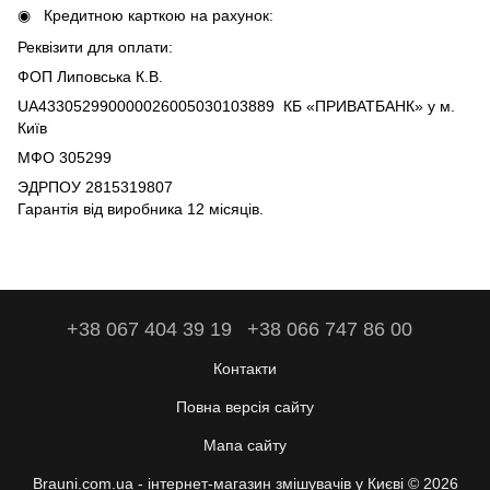
Кредитною карткою на рахунок:
Реквізити для оплати:
ФОП Липовська К.В.
UA433052990000026005030103889 КБ «ПРИВАТБАНК» у м.
Київ
МФО 305299
ЭДРПОУ 2815319807
Гарантія від виробника 12 місяців.
+38 067 404 39 19
+38 066 747 86 00
Контакти
Повна версія сайту
Мапа сайту
Brauni.com.ua - інтернет-магазин змішувачів у Києві © 2026