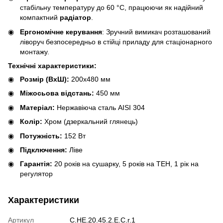
стабільну температуру до 60 °С, працюючи як надійний
компактний
радіатор
.
Ергономічне керування
: Зручний вимикач розташований
ліворуч безпосередньо в стійці приладу для стаціонарного
монтажу.
Технічні характеристики:
Розмір (ВхШ):
200х480 мм
Міжосьова відстань:
450 мм
Матеріал:
Нержавіюча сталь AISI 304
Колір:
Хром (дзеркальний глянець)
Потужність:
152 Вт
Підключення:
Ліве
Гарантія:
20 років на сушарку, 5 років на ТЕН, 1 рік на
регулятор
Характеристики
Артикул
C.HE.20.45.2.E.C.r.1