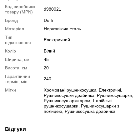
Код виробника
d980021
товару (MPN)
Бренд
Deffi
Матеріал
Нержавіюча сталь
Тип
Електричний
підключення
Колір
Білий
Ширина, см
45
Висота, см
20
Гарантійний
240
термін, міс.
Мітки
Хромовані рушникосушки
,
Електричні
,
Рушникосушки драбинка
,
Рушникосушарки
,
Рушникосушарки хром
,
Італійські
рушникосушарки
,
Рушникосушарки з
полицею
,
Рушникосушка драбинка
Відгуки