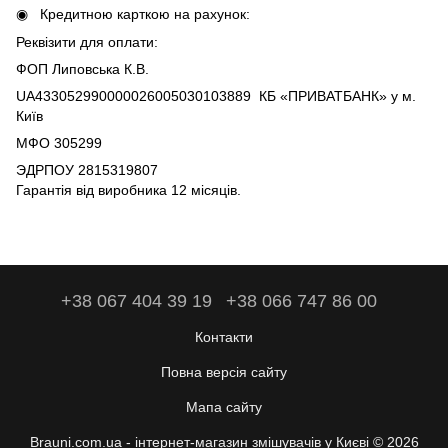
Кредитною карткою на рахунок:
Реквізити для оплати:
ФОП Липовська К.В.
UA433052990000026005030103889 КБ «ПРИВАТБАНК» у м.
Київ
МФО 305299
ЭДРПОУ 2815319807
Гарантія від виробника 12 місяців.
+38 067 404 39 19
+38 066 747 86 00
Контакти
Повна версія сайту
Мапа сайту
Brauni.com.ua - інтернет-магазин змішувачів у Києві © 2026