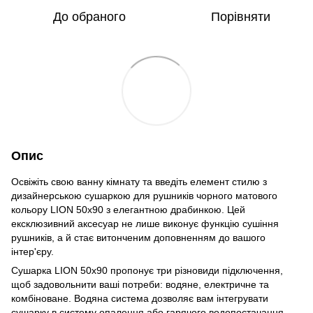
До обраного
Порівняти
Опис
Освіжіть свою ванну кімнату та введіть елемент стилю з
дизайнерською сушаркою для рушників чорного матового
кольору LION 50х90 з елегантною драбинкою. Цей
ексклюзивний аксесуар не лише виконує функцію сушіння
рушників, а й стає витонченим доповненням до вашого
інтер'єру.
Сушарка LION 50х90 пропонує три різновиди підключення,
щоб задовольнити ваші потреби: водяне, електричне та
комбіноване. Водяна система дозволяє вам інтегрувати
сушарку в систему опалення або гарячого водопостачання