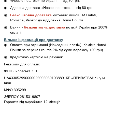
«Новою поштою» по Україні — від 80 грн.
Адресна доставка «Новою поштою» — від 80 грн.
Безкоштовна доставка
кухонних мийок ТМ Galati,
Romzha, Vankor до відділення Нової Пошти
Ванни -
безкоштовна доставка
по всій Україні при 100%
оплаті.
Більше інформації про доставку
Оплата при отриманні (Накладний платіж). Комісія Нової
Пошти за переказ коштів 2% від суми переказу +20 грн)
Кредитною карткою на рахунок:
Реквізити для оплати:
ФОП Липовська К.В.
UA433052990000026005030103889 КБ «ПРИВАТБАНК» у м.
Київ
МФО 305299
ЭДРПОУ 2815319807
Гарантія від виробника 12 місяців.