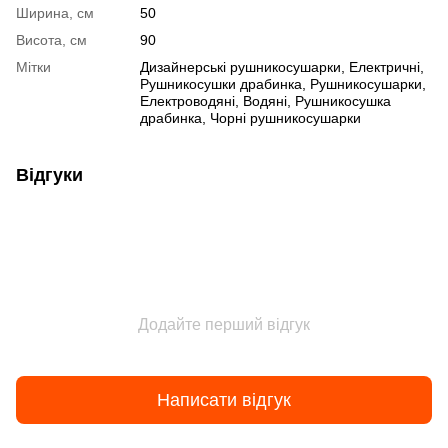
Ширина, см
50
Висота, см
90
Мітки
Дизайнерські рушникосушарки
,
Електричні
,
Рушникосушки драбинка
,
Рушникосушарки
,
Електроводяні
,
Водяні
,
Рушникосушка
драбинка
,
Чорні рушникосушарки
Відгуки
Додайте перший відгук
Написати відгук