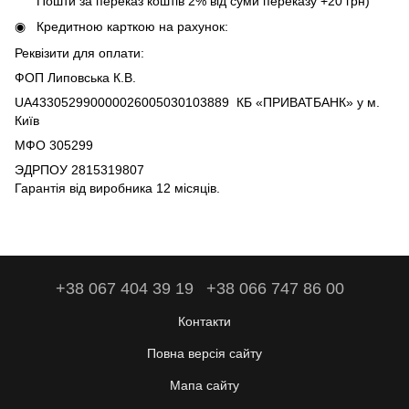
Пошти за переказ коштів 2% від суми переказу +20 грн)
Кредитною карткою на рахунок:
Реквізити для оплати:
ФОП Липовська К.В.
UA433052990000026005030103889 КБ «ПРИВАТБАНК» у м.
Київ
МФО 305299
ЭДРПОУ 2815319807
Гарантія від виробника 12 місяців.
+38 067 404 39 19
+38 066 747 86 00
Контакти
Повна версія сайту
Мапа сайту