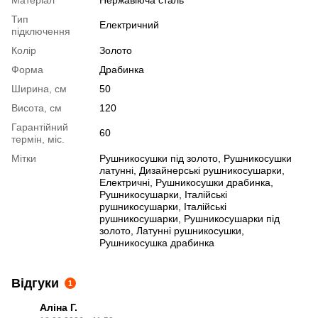
Матеріал
Нержавіюча сталь
Тип
Електричний
підключення
Колір
Золото
Форма
Драбинка
Ширина, см
50
Висота, см
120
Гарантійний
60
термін, міс.
Мітки
Рушникосушки під золото
,
Рушникосушки
латунні
,
Дизайнерські рушникосушарки
,
Електричні
,
Рушникосушки драбинка
,
Рушникосушарки
,
Італійські
рушникосушарки
,
Італійські
рушникосушарки
,
Рушникосушарки під
золото
,
Латунні рушникосушки
,
Рушникосушка драбинка
Відгуки
1
Аліна Г.