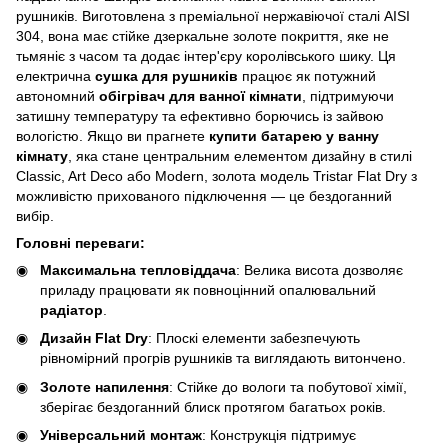
рушників. Виготовлена з преміальної нержавіючої сталі AISI
304, вона має стійке дзеркальне золоте покриття, яке не
тьмяніє з часом та додає інтер'єру королівського шику. Ця
електрична
сушка для рушників
працює як потужний
автономний
обігрівач для ванної кімнати
, підтримуючи
затишну температуру та ефективно борючись із зайвою
вологістю. Якщо ви прагнете
купити батарею у ванну
кімнату
, яка стане центральним елементом дизайну в стилі
Classic, Art Deco або Modern, золота модель Tristar Flat Dry з
можливістю прихованого підключення — це бездоганний
вибір.
Головні переваги:
Максимальна тепловіддача
: Велика висота дозволяє
приладу працювати як повноцінний опалювальний
радіатор
.
Дизайн Flat Dry
: Плоскі елементи забезпечують
рівномірний прогрів рушників та виглядають витончено.
Золоте напилення
: Стійке до вологи та побутової хімії,
зберігає бездоганний блиск протягом багатьох років.
Універсальний монтаж
: Конструкція підтримує