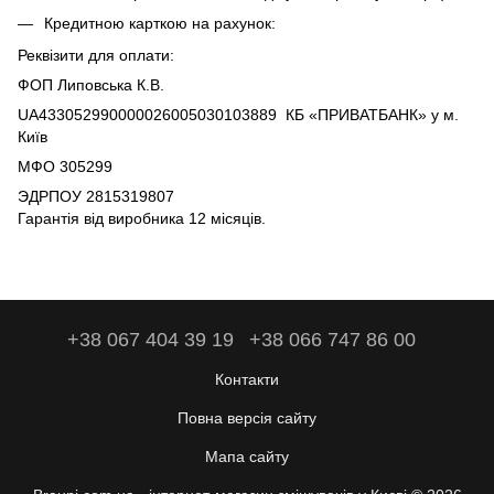
Кредитною карткою на рахунок:
Реквізити для оплати:
ФОП Липовська К.В.
UA433052990000026005030103889 КБ «ПРИВАТБАНК» у м.
Київ
МФО 305299
ЭДРПОУ 2815319807
Гарантія від виробника 12 місяців.
+38 067 404 39 19
+38 066 747 86 00
Контакти
Повна версія сайту
Мапа сайту