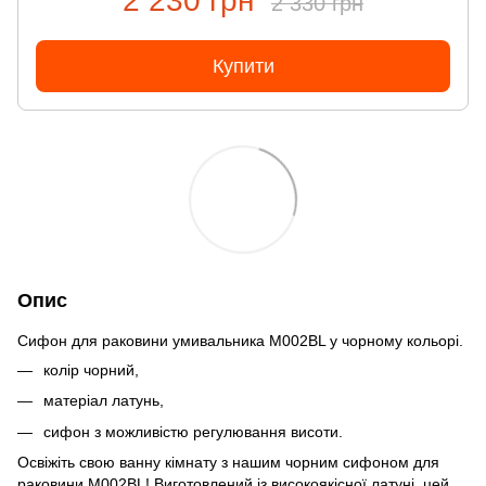
2 230 грн
2 330 грн
Купити
Опис
Сифон для раковини умивальника M002BL у чорному кольорі.
колір чорний,
матеріал латунь,
сифон з можливістю регулювання висоти.
Освіжіть свою ванну кімнату з нашим чорним сифоном для
раковини M002BL! Виготовлений із високоякісної латуні, цей