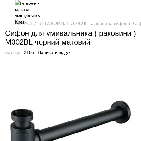
ЗАПЧАСТИНИ ТА КОМПЛЕКТУЮЧІ
Клапани та сифони
Сиф
Сифон для умивальника ( раковини )
M002BL чорний матовий
Артикул:
2156
Написати відгук