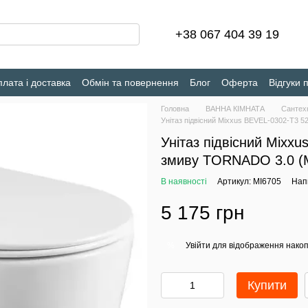
+38 067 404 39 19
лата і доставка
Обмін та повернення
Блог
Оферта
Відгуки 
Головна
ВАННА КІМНАТА
Сантех
Унітаз підвісний Mixxus BEVEL-0302-T3
Унітаз підвісний Mix
змиву TORNADO 3.0 (
В наявності
Артикул: MI6705
Напи
5 175 грн
Увійти
для відображення накоп
%
Купити