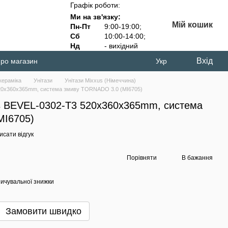
Графік роботи:
Ми на зв'язку:
Мій кошик
Пн-Пт
9:00-19:00;
Сб
10:00-14:00;
Нд
- вихідний
Вхід
про магазин
Укр
кераміка
Унітази
Унітази Mixxus (Німеччина)
 520x360x365mm, система змиву TORNADO 3.0 (MI6705)
xus BEVEL-0302-T3 520x360x365mm, система
MI6705)
сати відгук
Порівняти
В бажання
ичувальної знижки
Замовити швидко