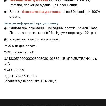
Безкоштовна доставка
кухонних мийок ТМ Galati,
Romzha, Vankor до відділення Нової Пошти
Ванни -
безкоштовна доставка
по всій Україні при 100%
оплаті.
Більше інформації про доставку
Оплата при отриманні (Накладний платіж). Комісія Нової
Пошти за переказ коштів 2% від суми переказу +20 грн)
Кредитною карткою на рахунок:
Реквізити для оплати:
ФОП Липовська К.В.
UA433052990000026005030103889 КБ «ПРИВАТБАНК» у м.
Київ
МФО 305299
ЭДРПОУ 2815319807
Гарантія від виробника 12 місяців.