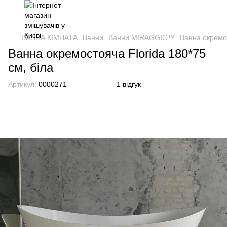
ВАННА КІМНАТА
Ванни
Ванни MIRAGGIO™
Ванна окремос
Ванна окремостояча Florida 180*75
см, біла
Артикул:
0000271
1 відгук