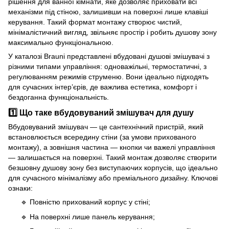
рішення для ванної кімнати, яке дозволяє приховати всі
механізми під стіною, залишивши на поверхні лише клавіші
керування. Такий формат монтажу створює чистий,
мінімалістичний вигляд, звільняє простір і робить душову зону
максимально функціональною.
У каталозі Brauni представлені вбудовані душові змішувачі з
різними типами управління: одноважільні, термостатичні, з
регулюванням режимів струменю. Вони ідеально підходять
для сучасних інтер’єрів, де важлива естетика, комфорт і
бездоганна функціональність.
1️⃣ Що таке вбудовуваний змішувач для душу
Вбудовуваний змішувач — це сантехнічний пристрій, який
встановлюється всередину стіни (за умови прихованого
монтажу), а зовнішня частина — кнопки чи важелі управління
— залишається на поверхні. Такий монтаж дозволяє створити
безшовну душову зону без виступаючих корпусів, що ідеально
для сучасного мінімалізму або преміального дизайну. Ключові
ознаки:
🔹 Повністю прихований корпус у стіні;
🔹 На поверхні лише панель керування;