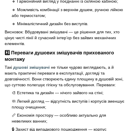
🔹 Гармонійний вигляд у поєднанні із скляною кабіною;
🔹 Можливість комбінації з верхнім душем, ручною лійкою
або термостатом;
🔹 Мінімалістичний дизайн без виступів.
Висновок: Вбудовувані змішувачі — це рішення для тих, хто
цінує чисті лінії й сучасний інтер’єр без зайвих механічних
елементів.
2️⃣ Переваги душових змішувачів прихованого
монтажу
Такі
душові змішувачі
не тільки чудово виглядають, а й
мають практичні переваги в експлуатації, догляді та
довговічності. Вони створюють єдину площину в душовій зоні,
що суттєво полегшує гігієну та обслуговування. Переваги:
🎨 Естетика та дизайн — нічого зайвого на стіні;
🧼 Легкий догляд — відсутність виступів і корпусів зменшує
площу очищення;
📏 Економія простору — особливо актуально для
невеликих ванних;
🔒 Захист від випадкового пошкодження — корпус