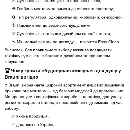
📐 Сумісність із інсталяцією та стіновою нішею;
🧰 Глибина монтажу та вимоги до стінового простору;
🔄 Тип регулятора: одноважільний, кнопковий, сенсорний;
💦 Підключення до верхнього душу/лейки;
💡 Сумісність із загальним дизайном ванної кімнати;
🔧 Мінімальні вимоги по догляду — покриття Easy Clean.
Висновок: Для правильного вибору важливо поєднувати
технічну сумісність із бажаним дизайном та принципом
керування.
🏆 Чому купити вбудовувані змішувачі для душу у
Brauni вигідно
У Brauni ви знайдете широкий асортимент душових змішувачів
прихованого монтажу — від базових моделей до преміальних.
Ми пропонуємо сертифіковані вироби з гарантією, доступні у
різних кольорах та стилях, з професійною підтримкою під час
вибору.
✅ якісна продукція,
✅ доставка по Україні,