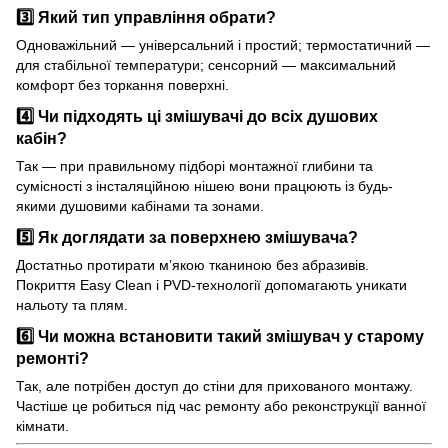
3️⃣ Який тип управління обрати?
Одноважільний — універсальний і простий; термостатичний —
для стабільної температури; сенсорний — максимальний
комфорт без торкання поверхні.
4️⃣ Чи підходять ці змішувачі до всіх душових
кабін?
Так — при правильному підборі монтажної глибини та
сумісності з інсталяційною нішею вони працюють із будь-
якими душовими кабінами та зонами.
5️⃣ Як доглядати за поверхнею змішувача?
Достатньо протирати м’якою тканиною без абразивів.
Покриття Easy Clean і PVD-технології допомагають уникати
нальоту та плям.
6️⃣ Чи можна встановити такий змішувач у старому
ремонті?
Так, але потрібен доступ до стіни для прихованого монтажу.
Частіше це робиться під час ремонту або реконструкції ванної
кімнати.