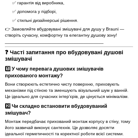
✅ гарантія від виробника,
✅ допомога у підборі,
✅ стильні дизайнерські рішення.
👉 Замовляйте вбудовувані змішувачі для душу у Brauni —
створіть сучасну, комфортну та елегантну душову зону!
________________________________________
❓ Часті запитання про вбудовувані душові
змішувачі
1️⃣ У чому перевага душових змішувачів
прихованого монтажу?
Вони створюють естетично чисту поверхню, приховують
механізми під стіною та зменшують візуальний шум у ванній.
Це ідеально для сучасних інтер’єрів, де цінується мінімалізм.
2️⃣ Чи складно встановити вбудовуваний
змішувач?
Монтаж передбачає прихований монтаж корпусу в стіну, тому
його зазвичай виконує сантехнік. Це дозволяє досягти
ідеальної герметичності та коректної роботи всієї системи.