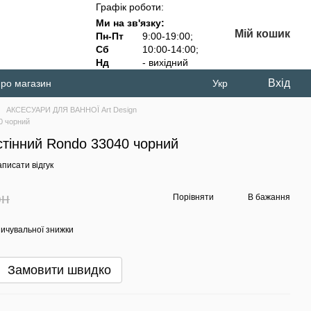
Графік роботи:
Ми на зв'язку:
Мій кошик
Пн-Пт
9:00-19:00;
Сб
10:00-14:00;
Нд
- вихідний
Вхід
про магазин
Укр
АКСЕСУАРИ ДЛЯ ВАННОЇ Art Design
0 чорний
стінний Rondo 33040 чорний
писати відгук
рн
Порівняти
В бажання
ичувальної знижки
Замовити швидко