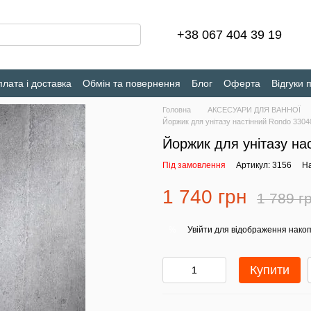
+38 067 404 39 19
лата і доставка
Обмін та повернення
Блог
Оферта
Відгуки 
Головна
АКСЕСУАРИ ДЛЯ ВАННОЇ
Йоржик для унітазу настінний Rondo 3304
Йоржик для унітазу на
Під замовлення
Артикул: 3156
На
1 740 грн
1 789 г
Увійти
для відображення накоп
%
Купити