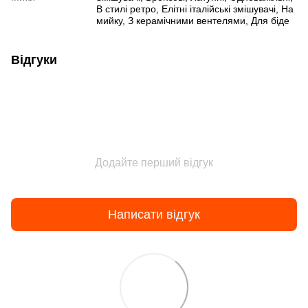
В стилі ретро
,
Елітні італійські змішувачі
,
На
мийку
,
З керамічними вентелями
,
Для біде
Відгуки
Додайте перший відгук
Написати відгук