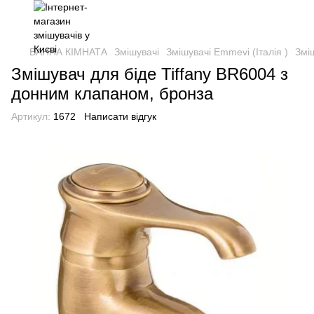
ВАННА КІМНАТА
Змішувачі
Змішувачі Emmevi (Італія )
Змі
Змішувач для біде Tiffany BR6004 з
донним клапаном, бронза
Артикул:
1672
Написати відгук