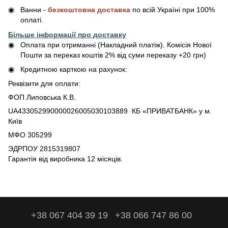
Ванни -
безкоштовна доставка
по всій Україні при 100%
оплаті.
Більше інформації про доставку
Оплата при отриманні (Накладний платіж). Комісія Нової
Пошти за переказ коштів 2% від суми переказу +20 грн)
Кредитною карткою на рахунок:
Реквізити для оплати:
ФОП Липовська К.В.
UA433052990000026005030103889 КБ «ПРИВАТБАНК» у м.
Київ
МФО 305299
ЭДРПОУ 2815319807
Гарантія від виробника 12 місяців.
+38 067 404 39 19
+38 066 747 86 00