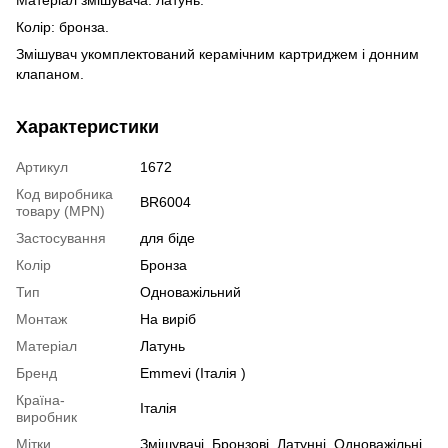
Матеріал змішувача: латунь.
Колір: бронза.
Змішувач укомплектований керамічним картриджем і донним
клапаном.
Характеристики
Артикул
1672
Код виробника
BR6004
товару (MPN)
Застосування
для біде
Колір
Бронза
Тип
Одноважільний
Монтаж
На виріб
Матеріал
Латунь
Бренд
Emmevi (Італія )
Країна-
Італія
виробник
Мітки
Змішувачі
,
Бронзові
,
Латунні
,
Одноважільні
,