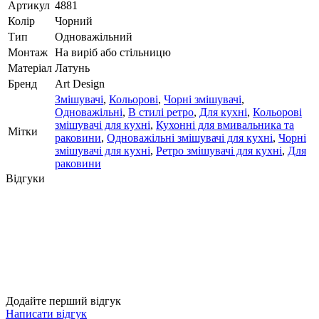
Артикул
4881
Колір
Чорний
Тип
Одноважільний
Монтаж
На виріб або стільницю
Матеріал
Латунь
Бренд
Art Design
Змішувачі
,
Кольорові
,
Чорні змішувачі
,
Одноважільні
,
В стилі ретро
,
Для кухні
,
Кольорові
змішувачі для кухні
,
Кухонні для вмивальника та
Мітки
раковини
,
Одноважільні змішувачі для кухні
,
Чорні
змішувачі для кухні
,
Ретро змішувачі для кухні
,
Для
раковини
Відгуки
Додайте перший відгук
Написати відгук