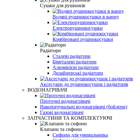
Сушки для рушників
Водяні рушникосушки в ванну
Електрорушникосушки
Комбіновані рушникосушки
Радіатори
Сталеві радіатори
Біметалеві радіатори
Алюмінієві радіатори
Дизайнерські радіатори
Аксесуари до рушникосушок і радіаторів
ВОДОНАГРІВАЧІ
Проточні водонагрівачі
Накопичувальні водонагрівачі (бойлери)
Газові водонагрівачі
ЗАПЧАСТИНИ ТА КОМПЛЕКТУЮЧІ
Клапани та сифони
Сифони для умивальника