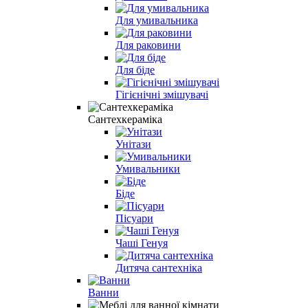
Для умивальника
Для раковини
Для біде
Гігієнічні змішувачі
Сантехкераміка
Унітази
Умивальники
Біде
Пісуари
Чаші Генуя
Дитяча сантехніка
Ванни