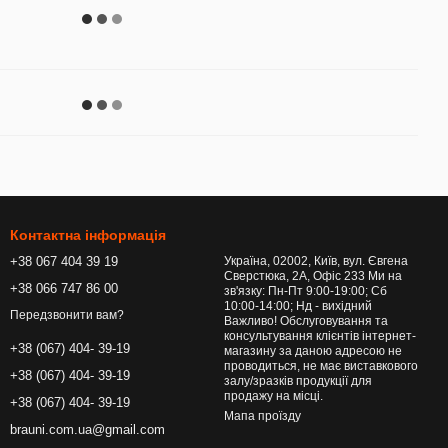
Контактна інформація
+38 067 404 39 19
Україна, 02002, Київ, вул. Євгена
Сверстюка, 2А, Офіс 233 Ми на
+38 066 747 86 00
зв'язку: Пн-Пт 9:00-19:00; Сб
10:00-14:00; Нд - вихідний
Передзвонити вам?
Важливо! Обслуговування та
консультування клієнтів інтернет-
+38 (067) 404- 39-19
магазину за даною адресою не
проводиться, не має виставкового
+38 (067) 404- 39-19
залу/зразків продукції для
продажу на місці.
+38 (067) 404- 39-19
Мапа проїзду
brauni.com.ua@gmail.com