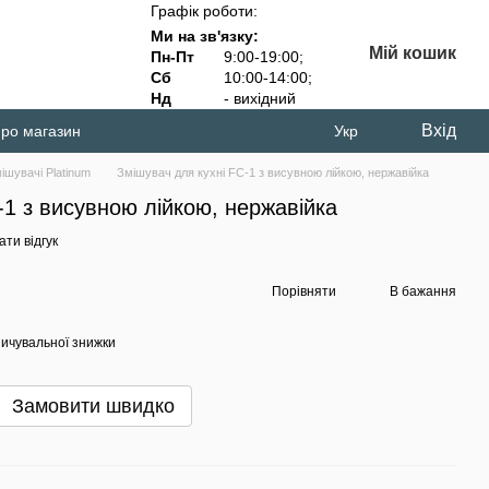
Графік роботи:
Ми на зв'язку:
Мій кошик
Пн-Пт
9:00-19:00;
Сб
10:00-14:00;
Нд
- вихідний
Вхід
про магазин
Укр
ішувачі Platinum
Змішувач для кухні FC-1 з висувною лійкою, нержавійка
-1 з висувною лійкою, нержавійка
ти відгук
Порівняти
В бажання
ичувальної знижки
Замовити швидко
З ц