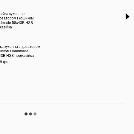
ка кухонна з дозатором
Змішу
ошиком Handmade
вису
43B HSB нержавійка
нерж
9 грн
2 430
8 