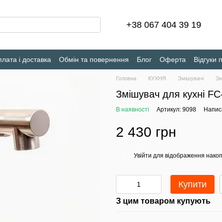
+38 067 404 39 19
лата і доставка
Обмін та повернення
Блог
Оферта
Відгуки 
Головна
КУХНЯ
Змішувачі
Зм
Змішувач для кухні FC
В наявності
Артикул: 9098
Написа
2 430 грн
Увійти
для відображення накоп
%
Купити
З цим товаром купують