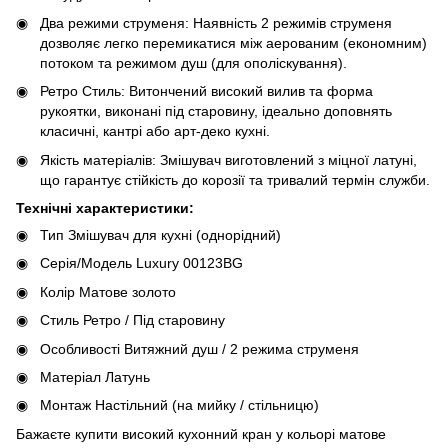
Два режими струменя: Наявність 2 режимів струменя
дозволяє легко перемикатися між аерованим (економним)
потоком та режимом душ (для ополіскування).
Ретро Стиль: Витончений високий вилив та форма
рукоятки, виконані під старовину, ідеально доповнять
класичні, кантрі або арт-деко кухні.
Якість матеріалів: Змішувач виготовлений з міцної латуні,
що гарантує стійкість до корозії та тривалий термін служби.
Технічні характеристики:
Тип Змішувач для кухні (однорідний)
Серія/Модель Luxury 00123BG
Колір Матове золото
Стиль Ретро / Під старовину
Особливості Витяжний душ / 2 режима струменя
Матеріал Латунь
Монтаж Настільний (на мийку / стільницю)
Бажаєте купити високий кухонний кран у кольорі матове