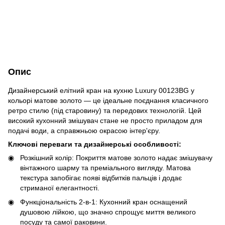
Опис
Дизайнерський елітний кран на кухню Luxury 00123BG у
кольорі матове золото — це ідеальне поєднання класичного
ретро стилю (під старовину) та передових технологій. Цей
високий кухонний змішувач стане не просто приладом для
подачі води, а справжньою окрасою інтер'єру.
Ключові переваги та дизайнерські особливості:
Розкішний колір: Покриття матове золото надає змішувачу
вінтажного шарму та преміального вигляду. Матова
текстура запобігає появі відбитків пальців і додає
стриманої елегантності.
Функціональність 2-в-1: Кухонний кран оснащений
душовою лійкою, що значно спрощує миття великого
посуду та самої раковини.