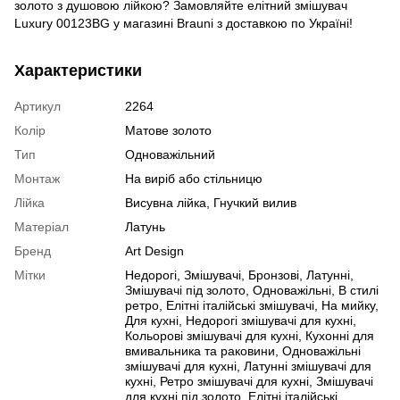
золото з душовою лійкою? Замовляйте елітний змішувач
Luxury 00123BG у магазині Brauni з доставкою по Україні!
Характеристики
Артикул
2264
Колір
Матове золото
Тип
Одноважільний
Монтаж
На виріб або стільницю
Лійка
Висувна лійка, Гнучкий вилив
Матеріал
Латунь
Бренд
Art Design
Мітки
Недорогі
,
Змішувачі
,
Бронзові
,
Латунні
,
Змішувачі під золото
,
Одноважільні
,
В стилі
ретро
,
Елітні італійські змішувачі
,
На мийку
,
Для кухні
,
Недорогі змішувачі для кухні
,
Кольорові змішувачі для кухні
,
Кухонні для
вмивальника та раковини
,
Одноважільні
змішувачі для кухні
,
Латунні змішувачі для
кухні
,
Ретро змішувачі для кухні
,
Змішувачі
для кухні під золото
,
Елітні італійські