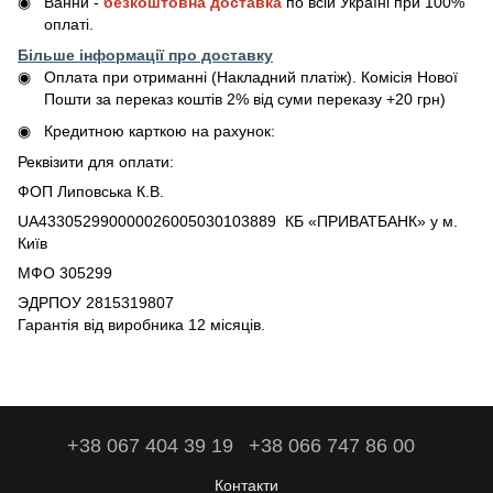
Ванни -
безкоштовна доставка
по всій Україні при 100%
оплаті.
Більше інформації про доставку
Оплата при отриманні (Накладний платіж). Комісія Нової
Пошти за переказ коштів 2% від суми переказу +20 грн)
Кредитною карткою на рахунок:
Реквізити для оплати:
ФОП Липовська К.В.
UA433052990000026005030103889 КБ «ПРИВАТБАНК» у м.
Київ
МФО 305299
ЭДРПОУ 2815319807
Гарантія від виробника 12 місяців.
+38 067 404 39 19
+38 066 747 86 00
Контакти