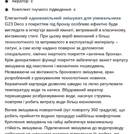
Аератор: є
Комплект гнучкого підведення: є
Елегантний
одноважільний змішувач для умивальника
G23 Deco з покриттям під бронзу особливо ефектно буде
виглядати в інтер'єрі ванній кімнаті, витриманій в класичному,
вінтажному стилі. При цьому виріб виконаний з більш
технологічного та витривалого в експлуатації матеріалу –
латуні, а сам колір надано поверхні за допомогою
спеціального, хімічно інертного покриття «антична бронза».
Крім декоративної функції покриття забезпечує захист корпусу
змішувача від окислення і механічних пошкоджень.
Незважаючи на вінтажність бронзового змішувача, кран
розроблений з урахуванням технологічних новинок.
Керамічний картридж дозволяє швидко та легко регулювати
температуру води та натиск. Вбудований аератор
перешкоджає розбризкуванню води, насичує струмінь
повітрям і робить витрату води більш економною.
Вилив змішувача поворотний (кут повороту 360 градусів), що
робить прийняття водних процедур найбільш комфортним.
Кріплення змішувача на гайці забезпечує максимальну
стійкість змішувача. Підключення змішувача до водопроводу
здійснюється шлангами гнучкого підведення ½ дюйма, які