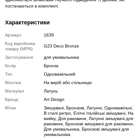
постачаються в комплекті.
Характеристики
Артикул
1639
Код виробника
G23 Deco Bronze
товару (MPN)
Застосування
для умивальника
Колір
Бронза
Тип
Одноважільний
Монтаж
На виріб або стільницю
Матеріал
Латунь
Бренд
Art Design
Мітки
Змішувачі
,
Бронзові
,
Латунні
,
Одноважільні
,
В стилі ретро
,
Елітні італійські змішувачі
,
На
мийку
,
Для раковини
,
Латунні змішувачі для
раковини
,
Бронзові змішувачі для раковини
,
Для умивальника
,
Бронзові змішувачі для
умивальника