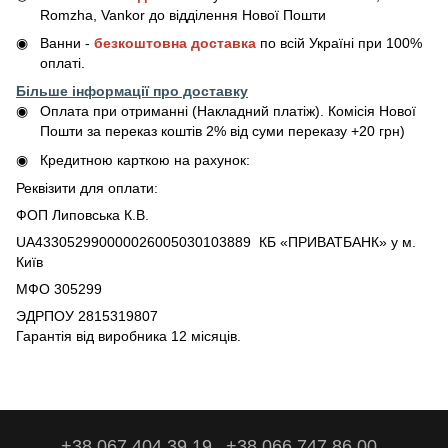
Romzha, Vankor до відділення Нової Пошти
Ванни -
безкоштовна доставка
по всій Україні при 100%
оплаті.
Більше інформації про доставку
Оплата при отриманні (Накладний платіж). Комісія Нової
Пошти за переказ коштів 2% від суми переказу +20 грн)
Кредитною карткою на рахунок:
Реквізити для оплати:
ФОП Липовська К.В.
UA433052990000026005030103889 КБ «ПРИВАТБАНК» у м.
Київ
МФО 305299
ЭДРПОУ 2815319807
Гарантія від виробника 12 місяців.
+38 067 404 39 19
+38 066 747 86 00