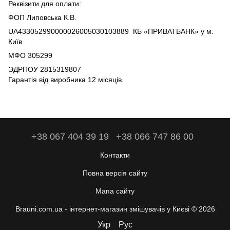
Реквізити для оплати:
ФОП Липовська К.В.
UA433052990000026005030103889 КБ «ПРИВАТБАНК» у м.
Київ
МФО 305299
ЭДРПОУ 2815319807
Гарантія від виробника 12 місяців.
+38 067 404 39 19
+38 066 747 86 00
Контакти
Повна версія сайту
Мапа сайту
Brauni.com.ua - інтернет-магазин змішувачів у Києві © 2026
Укр
Рус