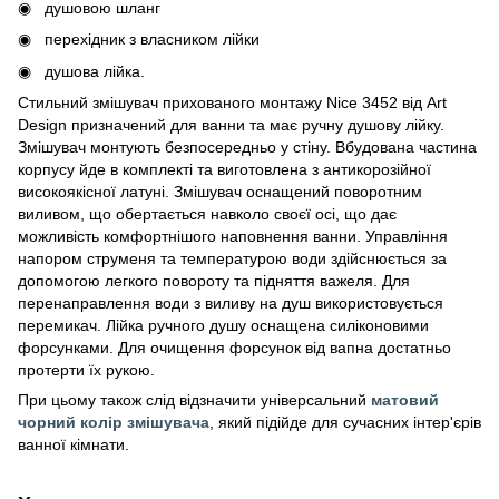
душовою шланг
перехідник з власником лійки
душова лійка.
Стильний змішувач прихованого монтажу Nice 3452 від Art
Design призначений для ванни та має ручну душову лійку.
Змішувач монтують безпосередньо у стіну. Вбудована частина
корпусу йде в комплекті та виготовлена з антикорозійної
високоякісної латуні. Змішувач оснащений поворотним
виливом, що обертається навколо своєї осі, що дає
можливість комфортнішого наповнення ванни. Управління
напором струменя та температурою води здійснюється за
допомогою легкого повороту та підняття важеля. Для
перенаправлення води з виливу на душ використовується
перемикач. Лійка ручного душу оснащена силіконовими
форсунками. Для очищення форсунок від вапна достатньо
протерти їх рукою.
При цьому також слід відзначити універсальний
матовий
чорний колір змішувача
, який підійде для сучасних інтер'єрів
ванної кімнати.