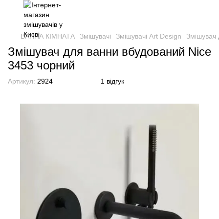
ВАННА КІМНАТА
Змішувачі
Змішувачі Art Design
Змішувач 
Змішувач для ванни вбудований Nice
3453 чорний
Артикул:
2924
1 відгук