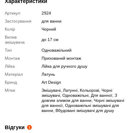
Характеристики
Артикул
2924
Застосування
для ванни
Колір
Чорний
Вилив
до 17 см
змішувача
Тип
Одноважільний
Монтаж
Прихований монтаж
Лійка
Лійка для ручного душу
Матеріал
Латунь
Бренд
Art Design
Мітки
Змішувачі
,
Латунні
,
Кольорові
,
Чорні
змішувачі
,
Одноважільні
,
Для ванної
,
З
довгим зливом для ванни
,
Чорні змішувачі
для ванної
,
Одноважільні змішувачі для
ванни
,
Вбудовані змішувачі для душу
Відгуки
1