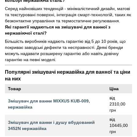
кольорі нержавіюча сталь?
Серед найновіших тенденцій - мінімалістичний дизайн, матові
та текстуровані поверхні, інтеграція смарт-технологій, таких як
безконтактне управління та термостатичне регулювання.
Які гарантії надаються на змішувачі для ванної з
нержавіючої сталі?
Більшість виробників надають гарантію від 5 до 10 років, що
покриває заводські дефекти та несправності. Деякі бренди
можуть надавати розширену гарантію або навіть довічну
гарантію на певні моделі.
Популярні змішувачі нержавійка для ванної та ціни
на них
Товар
Ціна
від
Змішувач для ванни MIXXUS KUB-009,
2310,00
нержавійка
грн
від
Змішувач для ванни і душу вбудований
10445,00
3452N нержавійка
грн