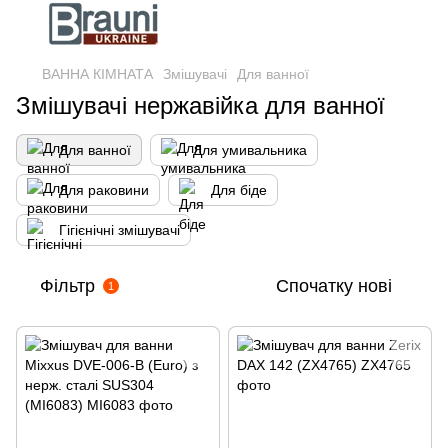
ВАННА КІМНАТА
Змішувачі
Для ванної
Змішувачі нержавійка для ванної
Для ванної
Для умивальника
Для раковини
Для біде
Гігієнічні змішувачі
Фільтр
Спочатку нові
1