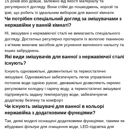
15 років або довше, залежно від якості матеріалу та
регулярності догляду. Вони стійкі до пошкоджень, корозії та
іржі, що робить їх ідеальним вибором для ванної кімнати.
Чи потрібен спеціальний догляд за змішувачами з
нержавійки у ванній кімнаті?
Ні, змішувачі з нержавіючої сталі не вимагають спеціального
догляду. Достатньо регулярно протирати їх вологою тканиною
з м'яким миючим засобом для усунення вапняного нальоту та
інших забруднень.
Які види змішувачів для ванної з нержавіючої сталі
існують?
Існують одноважільні, двовентильні та термостатичні
змішувачі. Одноважільні забезпечують легке управління
потоком води однією рукою, двоважільні дозволяють окремо
регулювати холодну і гарячу воду, а термостатичні змішувачі
підтримують задану температуру води, забезпечуючи
додаткову безпеку та комфорт.
Чи існують змішувачі для ванної в кольорі
нержавійка з додатковими функціями?
Так, деякі моделі оснащені додатковими функціями, такими як
вбудовані фільтри для очищення води, LED-підсвітка для