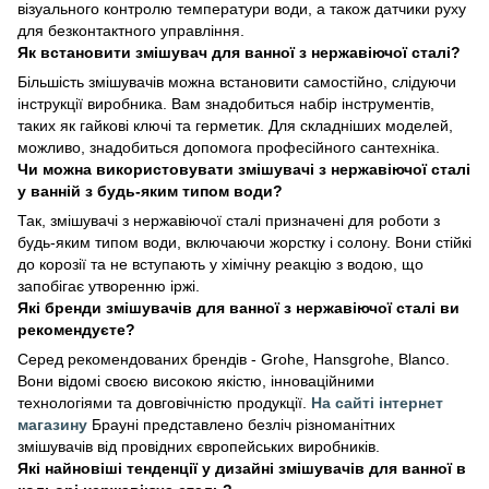
візуального контролю температури води, а також датчики руху
для безконтактного управління.
Як встановити змішувач для ванної з нержавіючої сталі?
Більшість змішувачів можна встановити самостійно, слідуючи
інструкції виробника. Вам знадобиться набір інструментів,
таких як гайкові ключі та герметик. Для складніших моделей,
можливо, знадобиться допомога професійного сантехніка.
Чи можна використовувати змішувачі з нержавіючої сталі
у ванній з будь-яким типом води?
Так, змішувачі з нержавіючої сталі призначені для роботи з
будь-яким типом води, включаючи жорстку і солону. Вони стійкі
до корозії та не вступають у хімічну реакцію з водою, що
запобігає утворенню іржі.
Які бренди змішувачів для ванної з нержавіючої сталі ви
рекомендуєте?
Серед рекомендованих брендів - Grohe, Hansgrohe, Blanco.
Вони відомі своєю високою якістю, інноваційними
технологіями та довговічністю продукції.
На сайті інтернет
магазину
Брауні представлено безліч різноманітних
змішувачів від провідних європейських виробників.
Які найновіші тенденції у дизайні змішувачів для ванної в