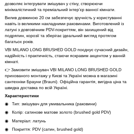
дозволяє інтегрувати змішувач у стіну, створюючи
мінімалістичний та преміальний інтер’єр ванної кімнати.
Вилив довжиною 20 см забезпечує зручність у користуванні
навіть із великими накладними раковинами. Виготовлений із
латуні з довговічним PDV-покриттям, він захищений від
подряпин, корозії та зберігає ідеальний вигляд протягом
багатьох років.
VBI MILANO LONG BRUSHED GOLD поєднує сучасний дизайн,
надійність і практичність, стаючи яскравим акцентом у ванній
кімнаті.
👉 Замовити змішувач VBI MILANO LONG BRUSHED GOLD
прихованого монтажу у Києві та Україні можна в магазині
сантехніки Брауни (Brauni). Офіційна гарантія, вигідна ціна та
швидка доставка по всій Україні.
Характеристики
Тип: змішувач для умивальника (раковини)
Колір: сатинове матове золото (brushed gold PDV)
Матеріал: латунь
Покриття: PDV (сатин, brushed gold)