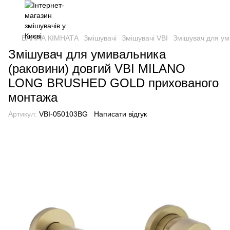
ВАННА КІМНАТА
Змішувачі
Змішувачі VBI
Змішувач для у
Змішувач для умивальника
(раковини) довгий VBI MILANO
LONG BRUSHED GOLD прихованого
монтажа
Артикул:
VBI-050103BG
Написати відгук