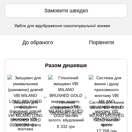
Замовити швидко
Увійти
для відображення накопичувальної знижки
%
До обраного
Порівняти
Разом дешевше
Змішувач для
Гігієнічний
Система для ванни
умивальника
змішувач VBI
і душу прихованого
(раковини) довгий
MILANO BRUSHED
монтажу VBI
VBI MILANO LONG
GOLD матове
MILANO BRUSHED
BRUSHED GOLD
золото, вбудований
GOLD матове
прихованого
золото
6 332 грн
монтажа
17 768 грн