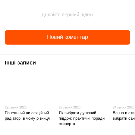
Додайте перший відгук
Новий коментар
Інші записи
29 липня 2026
27 липня 2026
24 липня 2026
Панельний чи секційний
Як вибрати душовий
Ванна в стил
радіатор: в чому різниця
піддон: практичні поради
вибрати сан
експерта