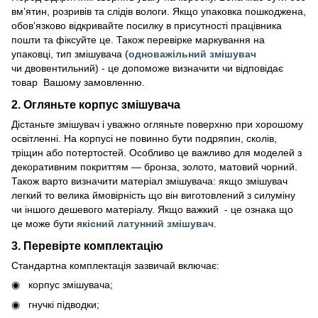
вм’ятин, розривів та слідів вологи. Якщо упаковка пошкоджена,
обов’язково відкривайте посилку в присутності працівника
пошти та фіксуйте це. Також перевірке маркування на
упаковці, тип змішувача (
одноважільний змішувач
чи двовентильний) - це допоможе визначити чи відповідає
товар Вашому замовленню.
2. Огляньте корпус змішувача
Дістаньте змішувач і уважно огляньте поверхню при хорошому
освітленні. На корпусі не повинно бути подряпин, сколів,
тріщин або потертостей. Особливо це важливо для моделей з
декоративним покриттям — бронза, золото, матовий чорний.
Також варто визначити матеріал змішувача: якщо змішувач
легкий то велика ймовірність що він виготовлений з силуміну
чи іншого дешевого матеріалу. Якщо важкий - це ознака що
це може бути
якісний латунний змішувач
.
3. Перевірте комплектацію
Стандартна комплектація зазвичай включає:
корпус змішувача;
гнучкі підводки;