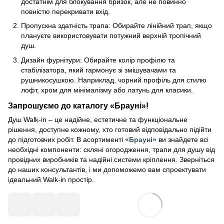
достатнім для блокування бризок, але не повинно
повністю перекривати вхід.
Пропускна здатність трапа: Обирайте лінійний трап, якщо
плануєте використовувати потужний верхній тропічний
душ.
Дизайн фурнітури: Обирайте колір профілю та
стабілізатора, який гармонує зі змішувачами та
рушникосушкою. Наприклад, чорний профіль для стилю
лофт, хром для мінімалізму або латунь для класики.
Запрошуємо до каталогу «Брауні»!
Душ Walk-in – це надійне, естетичне та функціональне
рішення, доступне кожному, хто готовий відповідально підійти
до підготовчих робіт. В асортименті
«Брауні»
ви знайдете всі
необхідні компоненти: скляні огородження, трапи для душу від
провідних виробників та надійні системи кріплення. Зверніться
до наших консультантів, і ми допоможемо вам спроектувати
ідеальний Walk-in простір.