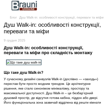
Блог
Душ Walk-in: особливості конструкції, переваги та міфи
Душ Walk-in: особливості конструкції,
переваги та міфи
9 грудня 2025
Душ Walk-in: особливості конструкції,
переваги та міфи про складність монтажу
Що таке душ Walk-in?
У сучасному дизайні санвузлів Walk-in (дослівно — «заходь»)
перестав бути просто модним трендом. Це архітектурне
рішення, яке стало синонімом мінімалізму, простору та
максимальної доступності. Душ Walk-in – це безбар’єрний
душовий простір, де відсутня готова кабіна, піддон або двері.
Його функціональна зона зазвичай відділена від решти кімнати