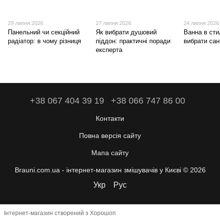
29 липня 2026
27 липня 2026
24 липня 2026
Панельний чи секційний
Як вибрати душовий
Ванна в стил
радіатор: в чому різниця
піддон: практичні поради
вибрати сан
експерта
+38 067 404 39 19
+38 066 747 86 00
Контакти
Повна версія сайту
Мапа сайту
Brauni.com.ua - інтернет-магазин змішувачів у Києві © 2026
Укр
Рус
Інтернет-магазин створений з Хорошоп