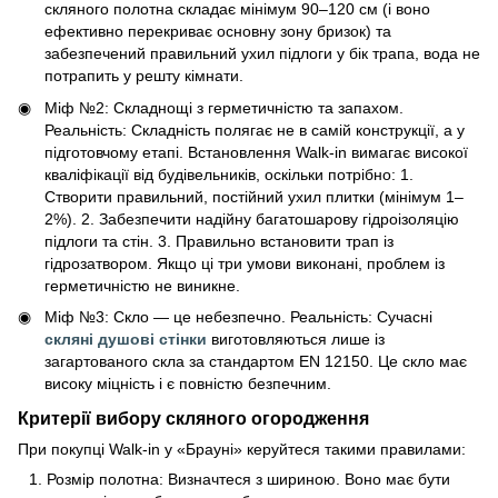
скляного полотна складає мінімум 90–120 см (і воно
ефективно перекриває основну зону бризок) та
забезпечений правильний ухил підлоги у бік трапа, вода не
потрапить у решту кімнати.
Міф №2: Складнощі з герметичністю та запахом.
Реальність: Складність полягає не в самій конструкції, а у
підготовчому етапі. Встановлення Walk-in вимагає високої
кваліфікації від будівельників, оскільки потрібно: 1.
Створити правильний, постійний ухил плитки (мінімум 1–
2%). 2. Забезпечити надійну багатошарову гідроізоляцію
підлоги та стін. 3. Правильно встановити трап із
гідрозатвором. Якщо ці три умови виконані, проблем із
герметичністю не виникне.
Міф №3: Скло — це небезпечно. Реальність: Сучасні
скляні душові стінки
виготовляються лише із
загартованого скла за стандартом EN 12150. Це скло має
високу міцність і є повністю безпечним.
Критерії вибору скляного огородження
При покупці Walk-in у «Брауні» керуйтеся такими правилами:
Розмір полотна: Визначтеся з шириною. Воно має бути