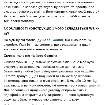
лише одним або двома фіксованими скляними полотнами.
Таке рішення забезпечує візуальну легкість та простір, але
вимагає точного розуміння його конструктивних особливостей.
Якщо готовий бокс — це «конструктор», то Walk-in — це
технологія монтажу.
Особливості конструкції: З чого складається Walk-
in?
На відміну від готової
душової кабіни
, яка є монолітним
виробом, Walk-in — це система, що складається з трьох
ключових, взаємозалежних елементів:
Скляне полотно та його безпека
Основа Walk-in – це велике нерухоме скло. Воно має бути
виключно загартованим, оскільки лише цей тип скла
безпечний у побуті (при руйнуванні розсипається на дрібні
негострі гранули). Для надійності та стійкості до вібрацій
рекомендована товщина скла становить 8 мм або 10 мм. Це
важливо для великих полотен, які можуть нести навантаження.
Для полегшення щоденного догляду обирайте скло з
гідрофобним покриттям «Антикрапля» — воно відштовхує
воду, запобігаючи утворенню вапняного нальоту.