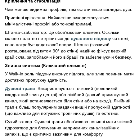
Кріплення та стабілізація
Чим менше видимих профілів, тим естетичніше виглядає душ.
Пристінні кріплення: Найчастіше використовуються
мінімалістичні профілі або точкові тримачі.
Штанга-стабілізатор: Це обов'язковий елемент. Оскільки
скляне полотно не кріпиться до
душового піддону
чи стелі,
воно потребує додаткової опори. Штанга (зазвичай
розташована під кутом 90° до стіни) надійно фіксує верхній
край скла, запобігаючи його вібрації та забезпечуючи безпеку.
Зливна система (Ключовий елемент)
У Walk-in роль піддону виконує підлога, але злив повинен мати
достатню пропускну здатність.
Душові трапи
: Використовується точковий (невеликий
квадратний злив у центрі) або лінійний (довгий прямокутний
канал, який встановлюється біля стіни або на вході). Лінійний
трап є більш популярним завдяки вищій пропускній здатності
(що важливо для потужних тропічних душів) та естетиці.
Сухий затвор: Сучасні трапи обов'язково повинні мати якісний
гідрозатвор для блокування неприємних каналізаційних
запахів, що є критично важливим для комфорту.