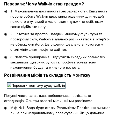
Переваги: Чому Walk-in став трендом?
1. Максимальна доступність (Безбар’єрність). Відсутність
порогів робить Walk-in ідеальним рішенням для людей
похилого віку, сімей з маленькими дітьми та осіб, яким
важко підіймати ногу.
2. Естетика та простір. Завдяки мінімуму фурнітури та
прозорому склу, Walk-in візуально розчиняється в інтер’єрі,
не обтяжуючи його. Це рішення ідеально вписується у
стилі мінімалізм, лофт та хай-тек.
3. Легкість прибирання. Відсутність складних роликових
механізмів, дверних ручок та профілів усуває зони
накопичення бруду та мильного нальоту.
Розвінчання міфів та складність монтажу
Покупці часто вагаються, побоюючись протікань та
складнощів. Ось три головні міфи, які ми розвіюємо:
Міф №1: Вода буде скрізь. Реальність: Протікання виникає
лише при неправильному проектуванні. Якщо довжина