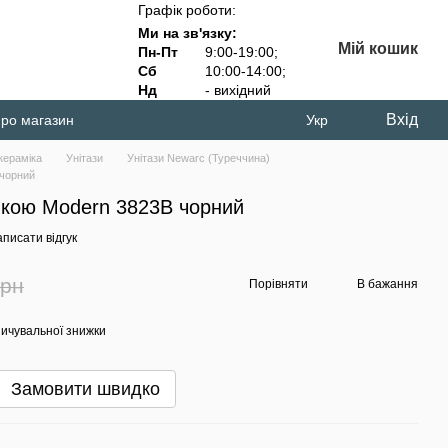
Графік роботи:
Ми на зв'язку:
Мій кошик
Пн-Пт
9:00-19:00;
Сб
10:00-14:00;
Нд
- вихідний
Вхід
про магазин
Укр
кераміка
Унітази
Унітази Newarc (Туреччина)
 чорний
ишкою Modern 3823B чорний
писати відгук
грн
Порівняти
В бажання
ичувальної знижки
Замовити швидко