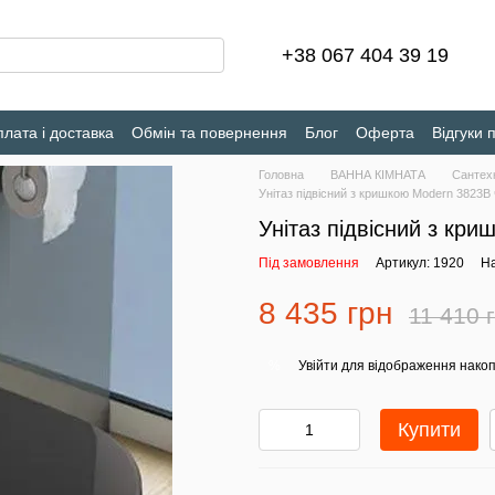
+38 067 404 39 19
лата і доставка
Обмін та повернення
Блог
Оферта
Відгуки 
Головна
ВАННА КІМНАТА
Сантех
Унітаз підвісний з кришкою Modern 3823B
Унітаз підвісний з кр
Під замовлення
Артикул: 1920
На
8 435 грн
11 410 
Увійти
для відображення накоп
%
Купити