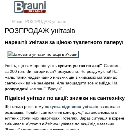
Мітки
РОЗПРОДАЖ унітазів
РОЗПРОДАЖ унітазів
Нарешті! Унітази за ціною туалетного паперу!
Уявіть, що вам пропонують
купити унітаз по акції
. Скажімо,
за 200 грн. Ви погодитеся? Безумовно. Не роздумуючи! На
жаль, таких надзвичайно низьких цін в київських магазинах
сантехніки ви не знайдете. Але заощадити все ж вийде. На
розпродажі
компанії "Брауні".
Підвісні унітази по акції: знижки на сантехніку
Ще кілька років тому
покупка підвісних унітазів
вважалася
розкішшю. Подібні сантехнічні конструкції встановлювали в
елітних столичних квартирах і готелях. Зараз ситуація в корені
змінилася.
Купити підвісний унітаз по акції
від магазину
"Брауні" може практично кожен киянин.