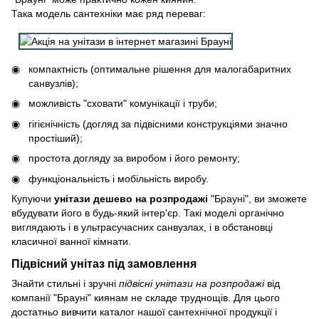
Така модель сантехніки має ряд переваг:
компактність (оптимальне рішення для малогабаритних
санвузлів);​​
можливість "сховати" комунікації і труби;
гігієнічність (догляд за підвісними конструкціями значно
простіший);
простота догляду за виробом і його ремонту;
функціональність і мобільність виробу.
Купуючи
унітази дешево на розпродажі
"Брауні", ви зможете
вбудувати його в будь-який інтер'єр. Такі моделі органічно
виглядають і в ультрасучасних санвузлах, і в обстановці
класичної ванної кімнати.
Підвісний унітаз під замовлення
Знайти стильні і зручні
підвісні унітази на розпродажі
від
компанії "Брауні" киянам не складе труднощів. Для цього
достатньо вивчити каталог нашої сантехнічної продукції і