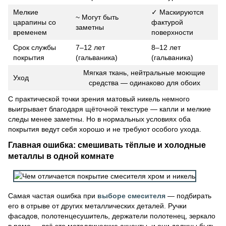
Мелкие
✓ Маскируются
~ Могут быть
царапины со
фактурой
заметны
временем
поверхности
Срок службы
7–12 лет
8–12 лет
покрытия
(гальваника)
(гальваника)
Мягкая ткань, нейтральные моющие
Уход
средства — одинаково для обоих
С практической точки зрения матовый никель немного
выигрывает благодаря щёточной текстуре — капли и мелкие
следы менее заметны. Но в нормальных условиях оба
покрытия ведут себя хорошо и не требуют особого ухода.
Главная ошибка: смешивать тёплые и холодные
металлы в одной комнате
Самая частая ошибка при
выборе смесителя
— подбирать
его в отрыве от других металлических деталей. Ручки
фасадов, полотенцесушитель, держатели полотенец, зеркало
в раме — всё это металлические акценты, и они должны быть