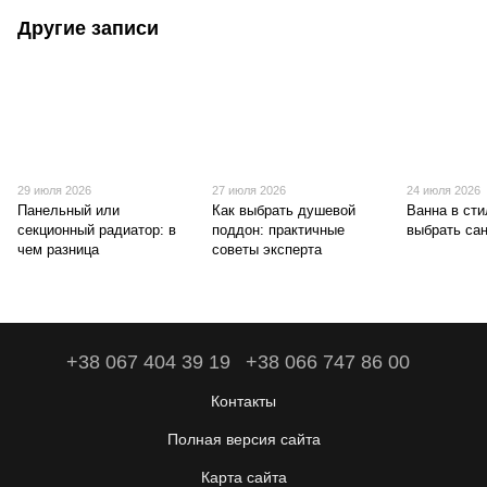
Другие записи
29 июля 2026
27 июля 2026
24 июля 2026
Панельный или
Как выбрать душевой
Ванна в стил
секционный радиатор: в
поддон: практичные
выбрать са
чем разница
советы эксперта
+38 067 404 39 19
+38 066 747 86 00
Контакты
Полная версия сайта
Карта сайта