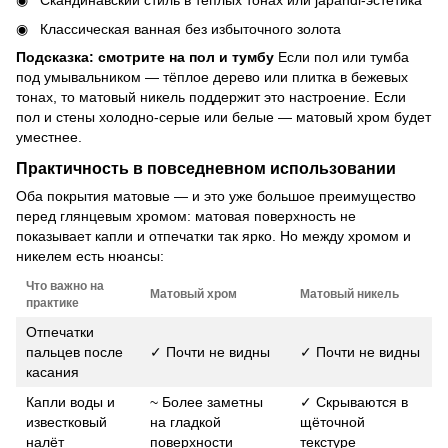
Скандинавский стиль в тёплых тонах или japandi-эстетика
Классическая ванная без избыточного золота
Подсказка: смотрите на пол и тумбу
Если пол или тумба
под умывальником — тёплое дерево или плитка в бежевых
тонах, то матовый никель поддержит это настроение. Если
пол и стены холодно-серые или белые — матовый хром будет
уместнее.
Практичность в повседневном использовании
Оба покрытия матовые — и это уже большое преимущество
перед глянцевым хромом: матовая поверхность не
показывает капли и отпечатки так ярко. Но между хромом и
никелем есть нюансы:
Что важно на
Матовый хром
Матовый никель
практике
Отпечатки
пальцев после
✓ Почти не видны
✓ Почти не видны
касания
Капли воды и
~ Более заметны
✓ Скрываются в
известковый
на гладкой
щёточной
налёт
поверхности
текстуре