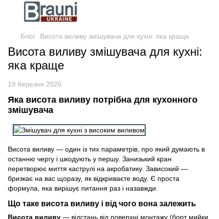
Блог
Висота виливу змішувача для кухні: яка краще
Висота виливу змішувача для кухні:
яка краще
19 березня 2026
Яка висота виливу потрібна для кухонного
змішувача
Висота виливу — один із тих параметрів, про який думають в
останню чергу і шкодують у першу. Занизький кран
перетворює миття каструлі на акробатику. Зависокий —
бризкає на вас щоразу, як відкриваєте воду. Є проста
формула, яка вирішує питання раз і назавжди.
Що таке висота виливу і від чого вона залежить
Висота виливу
— відстань від поверхні монтажу (борт мийки