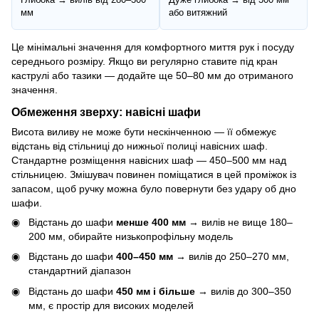
мм
або витяжний
Це мінімальні значення для комфортного миття рук і посуду
середнього розміру. Якщо ви регулярно ставите під кран
каструлі або тазики — додайте ще 50–80 мм до отриманого
значення.
Обмеження зверху: навісні шафи
Висота виливу не може бути нескінченною — її обмежує
відстань від стільниці до нижньої полиці навісних шаф.
Стандартне розміщення навісних шаф — 450–500 мм над
стільницею. Змішувач повинен поміщатися в цей проміжок із
запасом, щоб ручку можна було повернути без удару об дно
шафи.
Відстань до шафи
менше 400 мм
→ вилів не вище 180–
200 мм, обирайте низькопрофільну модель
Відстань до шафи
400–450 мм
→ вилів до 250–270 мм,
стандартний діапазон
Відстань до шафи
450 мм і більше
→ вилів до 300–350
мм, є простір для високих моделей