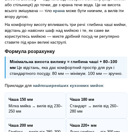
або стільниця) до точки, де з крана тече вода. Це не висота
всього змішувача — тіло
крана
може бути нижчим, а вилів іти
вгору дугою.
На комфортну висоту впливають три речі: глибина чаші мийки,
відстань до навісних шаф над мийкою і те, як саме ви
користуєтесь мийкою — миєте дрібний посуд чи регулярно
ставите під кран великі каструлі.
Формула розрахунку
Мінімальна висота виливу = глибина чаші + 80–100
мм
Це відстань, яка дає комфортний простір для рук і
стандартного посуду. 80 мм — мінімум. 100 мм — зручно.
Приклади для
найпоширеніших кухонних мийок
:
Чаша 150 мм
Чаша 180 мм
Мілка мийка → вилів від 230–
Стандарт → вилів від 260–
250 мм
280 мм
Чаша 200 мм
Чаша 220+ мм
Глибока → вилів від 280–300
Дуже глибока → від 300 мм