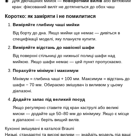
Для двочашних мийок —
поворотний вилів
або витяжний
кран: фіксований виліт не дотягнеться до обох чаш
Коротко: як заміряти і не помилитися
Виміряйте глибину чаші мийки
Від борту до дна. Якщо мийки ще немає — дивіться в
специфікації моделі, яку плануєте купити.
Виміряйте відстань до навісної шафи
Від поверхні стільниці до нижньої полиці шафи над
мийкою. Якщо шафи немає — цей пункт пропускаємо.
Порахуйте мінімум і максимум
Мінімум = глибина чаші + 100 мм. Максимум = відстань до
шафи − 70 мм. Обираємо змішувач із виливом у цьому
діапазоні.
Додайте запас під великий посуд
Якщо регулярно ставите під кран каструлі або великі
миски — додайте ще 50–80 мм до мінімуму. Якщо є місце
в діапазоні — беріть вищий вилів.
Кухонні змішувачі в каталозі Brauni
Низькі, стандартні та високі виливи — знайдіть модель під ваші