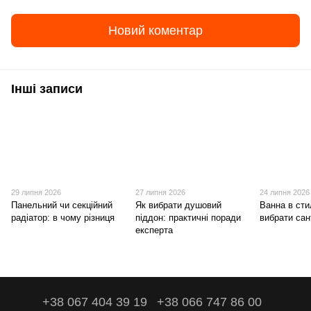
Новий коментар
Інші записи
29 липня 2026
27 липня 2026
24 липня 2026
Панельний чи секційний
Як вибрати душовий
Ванна в стил
радіатор: в чому різниця
піддон: практичні поради
вибрати сан
експерта
+38 067 404 39 19
+38 066 747 86 00