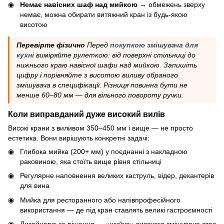
Немає навісних шаф над мийкою
→ обмежень зверху
немає, можна обирати витяжний кран із будь-якою
висотою
Перевірте фізично
Перед
покупкою змішувача для
кухні
виміряйте рулеткою: від поверхні стільниці до
нижнього краю навісної шафи над мийкою. Запишіть
цифру і порівняйте з висотою виливу обраного
змішувача в специфікації. Різниця повинна бути не
менше 60–80 мм — для вільного повороту ручки.
Коли виправданий дуже високий вилів
Високі крани з виливом 350–450 мм і вище — не просто
естетика. Вони вирішують конкретні задачі:
Глибока мийка (200+ мм) у поєднанні з накладною
раковиною, яка стоїть вище рівня стільниці
Регулярне наповнення великих каструль, відер, декантерів
для вина
Мийка для ресторанного або напівпрофесійного
використання — де під кран ставлять великі гастроємності
Дизайнерське рішення — «шийка» високого змішувача стає