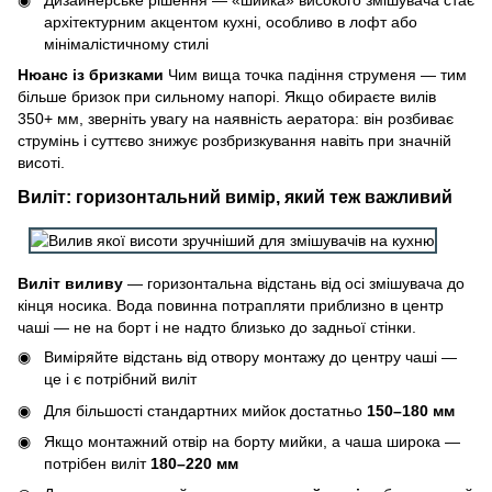
архітектурним акцентом кухні, особливо в лофт або
мінімалістичному стилі
Нюанс із бризками
Чим вища точка падіння струменя — тим
більше бризок при сильному напорі. Якщо обираєте вилів
350+ мм, зверніть увагу на наявність аератора: він розбиває
струмінь і суттєво знижує розбризкування навіть при значній
висоті.
Виліт: горизонтальний вимір, який теж важливий
Виліт виливу
— горизонтальна відстань від осі змішувача до
кінця носика. Вода повинна потрапляти приблизно в центр
чаші — не на борт і не надто близько до задньої стінки.
Виміряйте відстань від отвору монтажу до центру чаші —
це і є потрібний виліт
Для більшості стандартних мийок достатньо
150–180 мм
Якщо монтажний отвір на борту мийки, а чаша широка —
потрібен виліт
180–220 мм