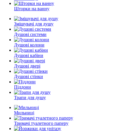
Шторки на ванну
Змішувачі для душу
Душові системи
Душові колони
Душові кабіни
Душові двері
Душові стінки
Піддони
Трапи для душу
Мильниці
Тримачі туалетного паперу