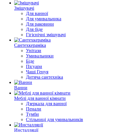
Змішувачі
Для ванної
Для умивальника
Для раковини
Для біде
Гігієнічні змішувачі
Сантехкераміка
Унітази
Умивальники
Біде
Пісуари
Чаші Генуя
Дитяча сантехніка
Ванни
Меблі для ванної кімнати
Дзеркала для ванної
Пенали
Тумби
Стільниці для умивальників
Инсталляції