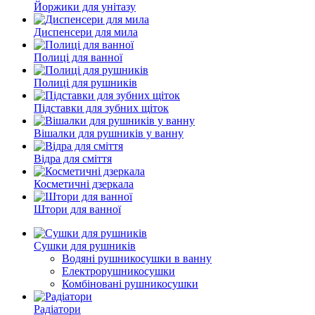
Йоржики для унітазу
Диспенсери для мила
Полиці для ванної
Полиці для рушників
Підставки для зубних щіток
Вішалки для рушників у ванну
Відра для сміття
Косметичні дзеркала
Штори для ванної
Сушки для рушників
Водяні рушникосушки в ванну
Електрорушникосушки
Комбіновані рушникосушки
Радіатори