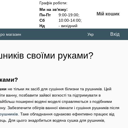
Графік роботи:
Ми на зв'язку:
Мій кошик
Пн-Пт
9:00-19:00;
Сб
10:00-14:00;
Нд
- вихідний
Вхід
про магазин
Укр
шників своїми руками?
уками?
шки
не тільки як засіб для сушіння білизни та рушників. Цей
и ванну, позбавити зайвої вогкості та підтримувати в
айбільш поширені водяні моделі справляються з подібними
. Забезпечити обігрів ванної кімнати і сушіння рушників після
рушників
. Таке обладнання однаково ефективно працює від
їнець. Для цього знадобиться водяна сушка для рушників,