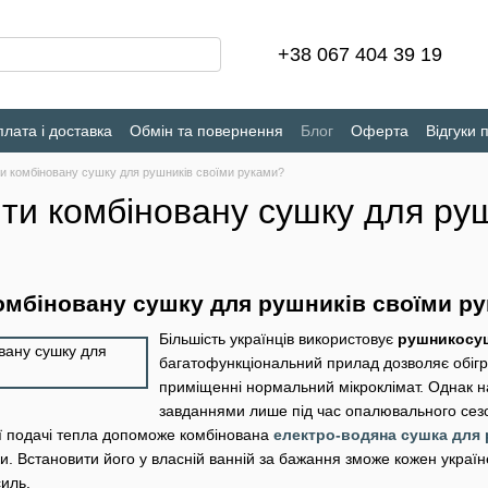
+38 067 404 39 19
лата і доставка
Обмін та повернення
Блог
Оферта
Відгуки 
ти комбіновану сушку для рушників своїми руками?
ти комбіновану сушку для ру
омбіновану сушку для рушників своїми р
Більшість українців використовує
рушникосу
багатофункціональний прилад дозволяє обігріт
приміщенні нормальний мікроклімат. Однак н
завданнями лише під час опалювального сезону
ої подачі тепла допоможе комбінована
електро-водяна сушка для 
ики. Встановити його у власній ванній за бажання зможе кожен укра
силь.