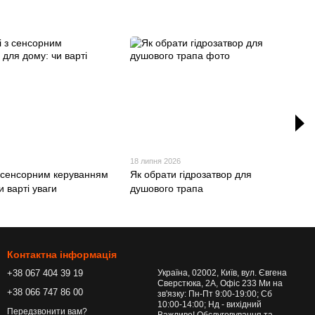
18 липня 2026
з сенсорним керуванням
Як обрати гідрозатвор для
и варті уваги
душового трапа
Контактна інформація
+38 067 404 39 19
Україна, 02002, Київ, вул. Євгена
Сверстюка, 2А, Офіс 233 Ми на
+38 066 747 86 00
зв'язку: Пн-Пт 9:00-19:00; Сб
10:00-14:00; Нд - вихідний
Передзвонити вам?