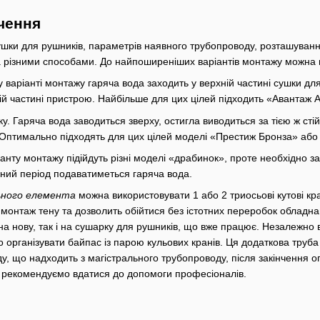
чення
ушки для рушників, параметрів наявного трубопроводу, розташуванн
різними способами. До найпоширеніших варіантів монтажу можна в
 варіанті монтажу гаряча вода заходить у верхній частині сушки для
й частині пристрою. Найбільше для цих цілей підходить «Авантаж Ау
ку. Гаряча вода заводиться зверху, остигла виводиться за тією ж ст
 Оптимально підходять для цих цілей моделі «Престиж Бронза» або
анту монтажу підійдуть різні моделі «драбинок», проте необхідно заг
ний період подаватиметься гаряча вода.
льного елемента
можна використовувати 1 або 2 триосьові кутові кр
 монтаж тену та дозволить обійтися без істотних переробок обладн
на нову, так і на сушарку для рушників, що вже працює. Незалежно 
 організувати байпас із парою кульових кранів. Ця додаткова труба
у, що надходить з магістрального трубопроводу, після закінчення 
 рекомендуємо вдатися до допомоги професіоналів.