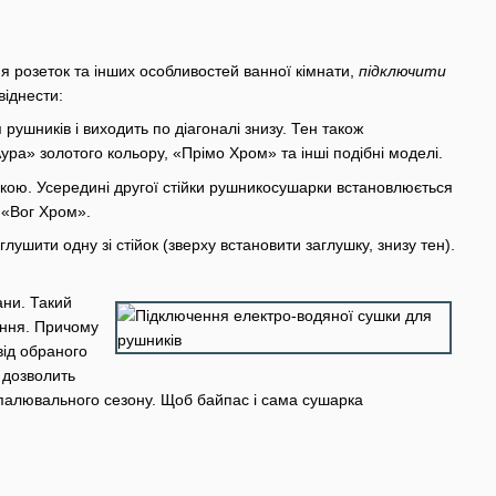
я розеток та інших особливостей ванної кімнати,
підключити
іднести:
 рушників і виходить по діагоналі знизу. Тен також
ра» золотого кольору, «Прімо Хром» та інші подібні моделі.
ійкою. Усередині другої стійки рушникосушарки встановлюється
 «Вог Хром».
лушити одну зі стійок (зверху встановити заглушку, знизу тен).
ани. Такий
ання. Причому
від обраного
 дозволить
опалювального сезону. Щоб байпас і сама сушарка