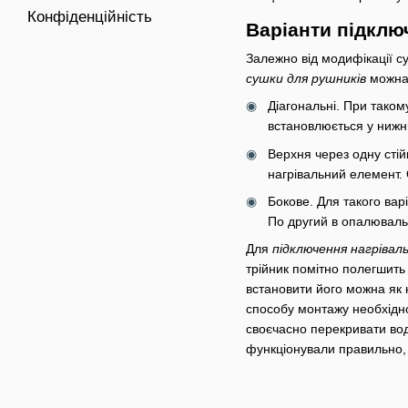
Конфіденційність
Варіанти підклю
Залежно від модифікації с
сушки для рушників
можна 
Діагональні. При такому
встановлюється у нижні
Верхня через одну стій
нагрівальний елемент.
Бокове. Для такого варі
По другий в опалюваль
Для
підключення нагріва
трійник помітно полегшить
встановити його можна як 
способу монтажу необхідно
своєчасно перекривати вод
функціонували правильно,