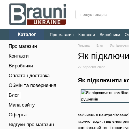
Перейти до основного контенту
Каталог
Про магазин
Контакти
Виробники
Оп
Конфіденційність
Про магазин
Головна
Блог
Як підключи
Як підключи
Контакти
Виробники
27 вересня 2022
Оплата і доставка
Як підключити к
Обмін та повернення
Блог
Мапа сайту
Оферта
закінчення централізован
гарячої води, і від електр
Відгуки про магазин
спеціальний тен і трохи зу